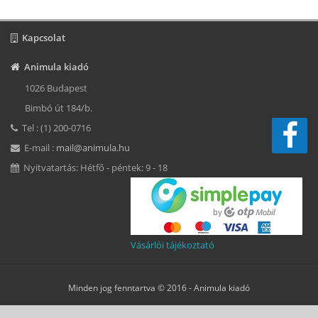
Kapcsolat
Animula kiadó
1026 Budapest
Bimbó út 184/b.
Tel : (1) 200-0716
E-mail :
mail@animula.hu
Nyitvatartás: Hétfő - péntek: 9 - 18
Vásárlói tájékoztató
Minden jog fenntartva © 2016 -
Animula kiadó
Süti beállítások