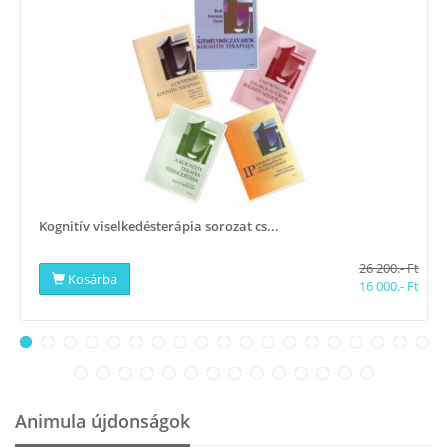
Kognitív viselkedésterápia sorozat cs...
26 200.- Ft
Kosárba
16 000.- Ft
Animula újdonságok