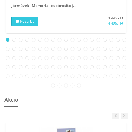
Járművek - Memória- és párosító j...
4 995.- Ft
Kosárba
4 496.- Ft
Akció