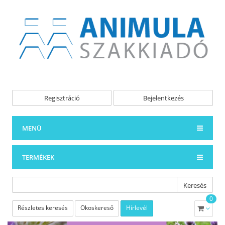
Regisztráció
Bejelentkezés
MENÜ
TERMÉKEK
Keresés
0
Részletes keresés
Okoskereső
Hírlevél