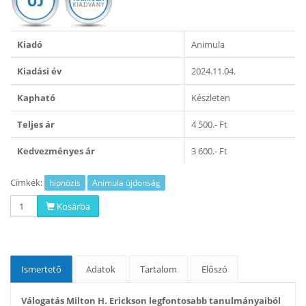
Kiadó
Animula
Kiadási év
2024.11.04.
Kapható
Készleten
Teljes ár
4 500.- Ft
Kedvezményes ár
3 600.- Ft
Címkék:
hipnózis
Animula újdonság
Kosárba
Ismertető
Adatok
Tartalom
Előszó
Válogatás Milton H. Erickson legfontosabb tanulmányaiból