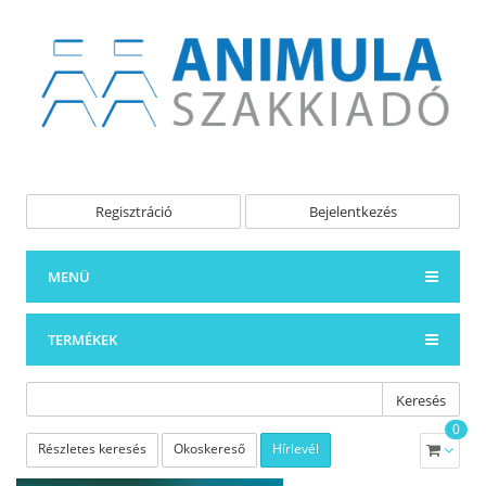
Regisztráció
Bejelentkezés
MENÜ
TERMÉKEK
Keresés
0
Részletes keresés
Okoskereső
Hírlevél