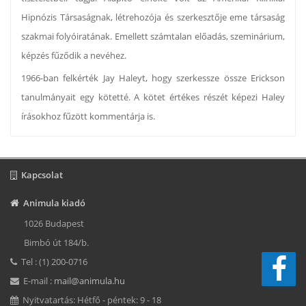
Hipnózis Társaságnak, létrehozója és szerkesztője eme társaság
szakmai folyóiratának. Emellett számtalan előadás, szeminárium,
képzés fűződik a nevéhez.
1966-ban felkérték Jay Haleyt, hogy szerkessze össze Erickson
tanulmányait egy kötetté. A kötet értékes részét képezi Haley
írásokhoz fűzött kommentárja is.
Kapcsolat
Animula kiadó
1026 Budapest
Bimbó út 184/b.
Tel : (1) 200-0716
E-mail :
mail@animula.hu
Nyitvatartás: Hétfő - péntek: 9 - 18