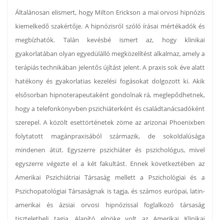
Általánosan elismert, hogy Milton Erickson a mai orvosi hipnózis
kiemelkedő szakértője. A hipnózisról szóló írásai mértékadók és
megbízhatók. Talán kevésbé ismert az, hogy klinikai
gyakorlatában olyan egyedülálló megközelítést alkalmaz, amely a
terápiás technikában jelentős újítást jelent. A praxis sok éve alatt
hatékony és gyakorlatias kezelési fogásokat dolgozott ki. Akik
elsősorban hipnoterapeutaként gondolnak rá, meglepődhetnek,
hogy a telefonkönyvben pszichiáterként és családtanácsadóként
szerepel. A közölt esettörténetek zöme az arizonai Phoenixben
folytatott magánpraxisából származik, de sokoldalúsága
mindenen átüt. Egyszerre pszichiáter és pszichológus, mivel
egyszerre végezte el a két fakultást. Ennek következtében az
Amerikai Pszichiátriai Társaság mellett a Pszichológiai és a
Pszichopatológiai Társaságnak is tagja, és számos európai, latin-
amerikai és ázsiai orvosi hipnózissal foglalkozó társaság
tiszteletbeli tagja. Alapító elnöke volt az Amerikai Klinikai