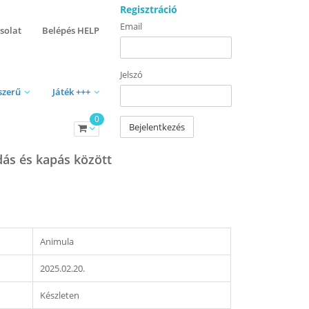
Regisztráció
Email
solat
Belépés HELP
Jelszó
szerű
Játék +++
0
Bejelentkezés
ás és kapás között
Animula
2025.02.20.
Készleten