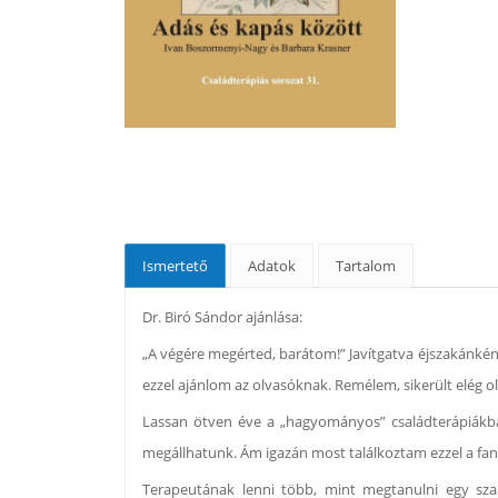
Ismertető
Adatok
Tartalom
Dr. Biró Sándor ajánlása:
„A végére megérted, barátom!” Javítgatva éjszakánként
ezzel ajánlom az olvasóknak. Remélem, sikerült elég o
Lassan ötven éve a „hagyományos” családterápiákban
megállhatunk. Ám igazán most találkoztam ezzel a fanta
Terapeutának lenni több, mint megtanulni egy sz