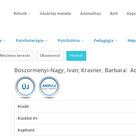
Rólunk
Vásárlás menete
Animulitas
Bolt
Kapc
a
Pszichoterápia
Pszichiátria
Pedagógia
Nép
Részletes keresés
Okoskereső
Hírlevél
Boszormenyi-Nagy, Ivan; Krasner, Barbara: Ad
Kiadó
Kiadási év
Kapható