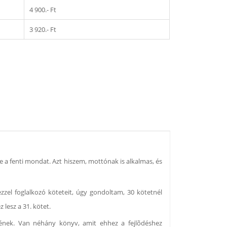
4 900.- Ft
3 920.- Ft
e a fenti mondat. Azt hiszem, mottónak is alkalmas, és
zel foglalkozó köteteit, úgy gondoltam, 30 kötetnél
 lesz a 31. kötet.
ének. Van néhány könyv, amit ehhez a fejlõdéshez