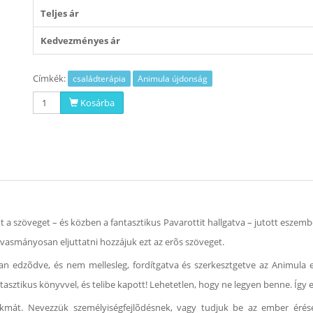
Teljes ár
Kedvezményes ár
Címkék:
családterápia
Animula újdonság
Kosárba
 a szöveget – és közben a fantasztikus Pavarottit hallgatva – jutott eszemb
lvasmányosan eljuttatni hozzájuk ezt az erõs szöveget.
 edzõdve, és nem mellesleg, fordítgatva és szerkesztgetve az Animula ez
sztikus könyvvel, és telibe kapott! Lehetetlen, hogy ne legyen benne. Így ez
akmát. Nevezzük személyiségfejlõdésnek, vagy tudjuk be az ember érés