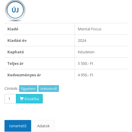
Kiadó
Mental Focus
Kiadási év
2024
Kapható
Készleten
Teljes ár
5 500.- Ft
Kedvezményes ár
4 950.- Ft
Címkék:
figyelem
önkontroll
Kosárba
Ismertető
Adatok