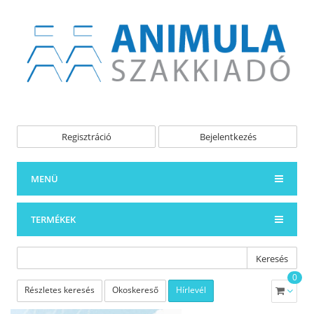
Regisztráció
Bejelentkezés
MENÜ
TERMÉKEK
Keresés
0
Részletes keresés
Okoskereső
Hírlevél