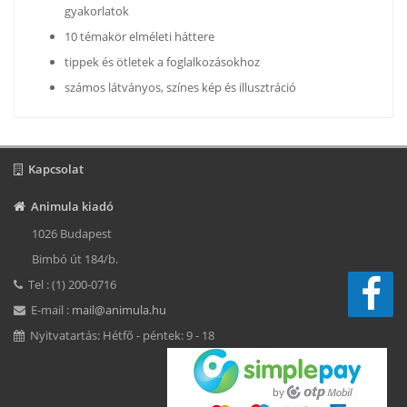
gyakorlatok
10 témakör elméleti háttere
tippek és ötletek a foglalkozásokhoz
számos látványos, színes kép és illusztráció
Kapcsolat
Animula kiadó
1026 Budapest
Bimbó út 184/b.
Tel : (1) 200-0716
E-mail :
mail@animula.hu
Nyitvatartás: Hétfő - péntek: 9 - 18