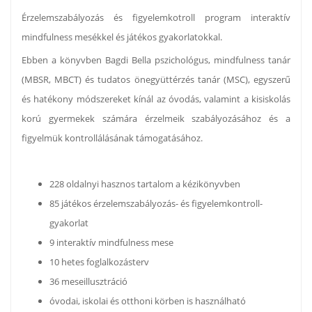
Érzelemszabályozás és figyelemkotroll program interaktív
mindfulness mesékkel és játékos gyakorlatokkal.
Ebben a könyvben Bagdi Bella pszichológus, mindfulness tanár
(MBSR, MBCT) és tudatos önegyüttérzés tanár (MSC), egyszerű
és hatékony módszereket kínál az óvodás, valamint a kisiskolás
korú gyermekek számára érzelmeik szabályozásához és a
figyelmük kontrollálásának támogatásához.
228 oldalnyi hasznos tartalom a kézikönyvben
85 játékos érzelemszabályozás- és figyelemkontroll-
gyakorlat
9 interaktív mindfulness mese
10 hetes foglalkozásterv
36 meseillusztráció
óvodai, iskolai és otthoni körben is használható