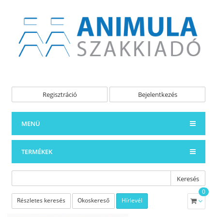
Regisztráció
Bejelentkezés
MENÜ
TERMÉKEK
Keresés
0
Részletes keresés
Okoskereső
Hírlevél