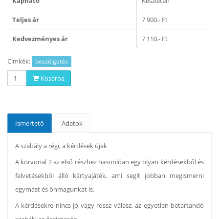
Kapható
Készleten
Teljes ár
7 900.- Ft
Kedvezményes ár
7 110.- Ft
Címkék:
beszélgetés
Kosárba
Ismertető
Adatok
A szabály a régi, a kérdések újak
A körvonal 2 az első részhez hasonlóan egy olyan kérdésekből és
felvetésekből álló kártyajáték, ami segít jobban megismerni
egymást és önmagunkat is.
A kérdésekre nincs jó vagy rossz válasz, az egyetlen betartandó