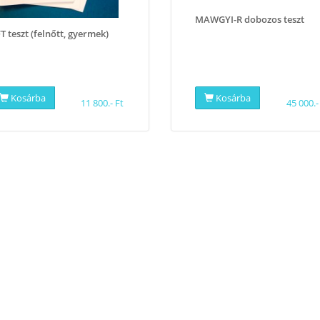
MAWGYI-R dobozos teszt
T teszt (felnőtt, gyermek)
Kosárba
Kosárba
11 800.- Ft
45 000.-