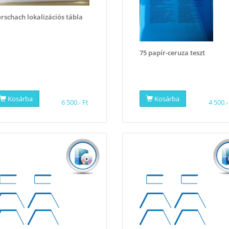
rschach lokalizációs tábla
75 papír-ceruza teszt
Kosárba
Kosárba
6 500.- Ft
4 500.-