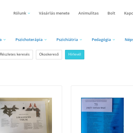
Rólunk
Vásárlás menete
Animulitas
Bolt
Kapc
a
Pszichoterápia
Pszichiátria
Pedagógia
Nép
Részletes keresés
Okoskereső
Hírlevél