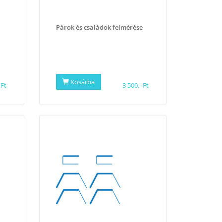
Párok és családok felmérése
Kosárba
 Ft
3 500.- Ft