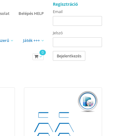
Regisztráció
Email
solat
Belépés HELP
Jelszó
szerű
Játék +++
0
Bejelentkezés