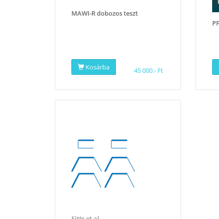
MAWI-R dobozos teszt
PF
Kosárba
45 000.- Ft
Fitts et al.