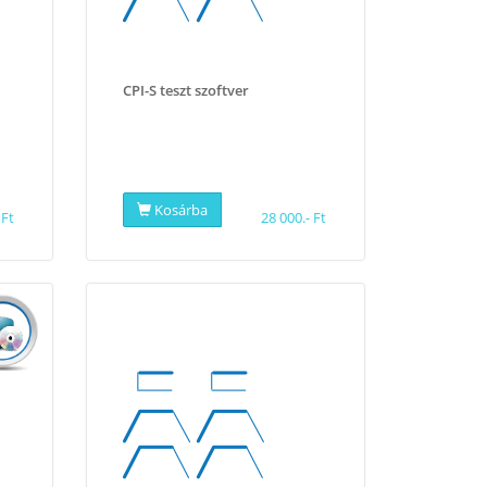
CPI-S teszt szoftver
Kosárba
 Ft
28 000.- Ft