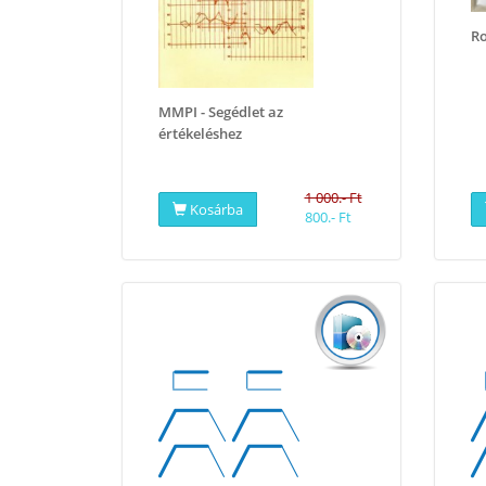
Ro
MMPI - Segédlet az
értékeléshez
1 000.- Ft
Kosárba
800.- Ft