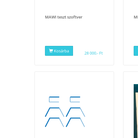
MAWI teszt szoftver
MM
Kosárba
28 000.- Ft