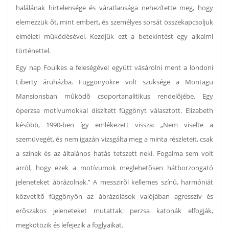
halálának hirtelensége és váratlansága nehezítette meg, hogy
elemezzük õt, mint embert, és személyes sorsát összekapcsoljuk
elméleti mûködésével. Kezdjük ezt a betekintést egy alkalmi
történettel.
Egy nap Foulkes a feleségével együtt vásárolni ment a londoni
Liberty áruházba. Függönyökre volt szüksége a Montagu
Mansionsban mûködõ csoportanalitikus rendelõjébe. Egy
óperzsa motívumokkal díszített függönyt választott. Elizabeth
késõbb, 1990-ben így emlékezett vissza: „Nem viselte a
szemüvegét, és nem igazán vizsgálta meg a minta részleteit, csak
a színek és az általános hatás tetszett neki. Fogalma sem volt
arról, hogy ezek a motívumok meglehetõsen hátborzongató
jeleneteket ábrázolnak.” A messzirõl kellemes színû, harmóniát
közvetítõ függönyön az ábrázolások valójában agresszív és
erõszakos jeleneteket mutattak: perzsa katonák elfogják,
megkötözik és lefejezik a foglyaikat.