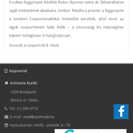
Foulkes függönyeit késõbb Robin Skynner vette át, felszereltetve
saját intézetének ablakaira. Amikor feladta a praxist, a függönyök
a londoni Csoportanalitikai Intézetbe kerültek, ahol most az
egyik csoportterem falát fedik – a viszonylag kis helyiséghez
képest túlságosan is hangsúlyosan.
Sorozat a csoportról 8. része
Kapcsolat
Animula kiadó
1026 Budapest
Bimbó út 184/b.
Tel : (1) 200-0716
E-mail :
mail@animula.hu
Nyitvatartás: Hétfő - péntek: 9 - 18