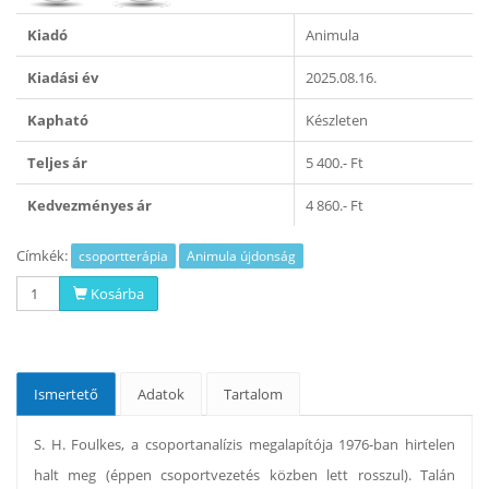
Kiadó
Animula
Kiadási év
2025.08.16.
Kapható
Készleten
Teljes ár
5 400.- Ft
Kedvezményes ár
4 860.- Ft
Címkék:
csoportterápia
Animula újdonság
Kosárba
Ismertető
Adatok
Tartalom
S. H. Foulkes, a csoportanalízis megalapítója 1976-ban hirtelen
halt meg (éppen csoportvezetés közben lett rosszul). Talán