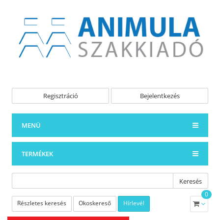
Regisztráció
Bejelentkezés
MENÜ
TERMÉKEK
Keresés
0
Részletes keresés
Okoskereső
Hírlevél