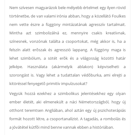
Nem szívesen magyarázok bele mélyebb értelmet egy ilyen rövid
történetbe, de van valami irónia abban, hogy a közellátó Foulkes
nem vette észre a függöny mintázatának agresszív tartalmait.
Mintha azt szimbolizálná ez, mennyire csakis kreatívnak,
színesnek, vonzónak találta a csoportokat, még akkor is, ha a
felszín alatt erõszak és agresszió lappang. A függöny maga is
lehet szimbólum, a sötét erõk és a világosság közötti határ
jelképe. Használata (akármelyik ablakon) képviselheti a
szorongást is. Vagy lehet a tudattalan védõburka, ami elrejti a
kitöréssel fenyegetõ primitív impulzusokat?
Vegyük hozzá ezekhez a szimbolikus jelentésekhez egy olyan
ember életét, aki elmenekült a náci Németországból, hogy új
otthont teremtsen Angliában, ahol aztán egy új pszichoterápiás
formát hozott létre, a csoportanalízist. A tagadás, a rombolás és
a jóvátétel kútfõi mind benne vannak ebben a históriában.