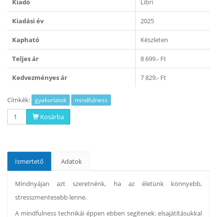
Kiadó
Libri
Kiadási év
2025
Kapható
Készleten
Teljes ár
8 699.- Ft
Kedvezményes ár
7 829.- Ft
Címkék:
gyakorlatok
mindfulness
Kosárba
Ismertető
Adatok
Mindnyájan azt szeretnénk, ha az életünk könnyebb,
stresszmentesebb lenne.
A mindfulness technikái éppen ebben segítenek: elsajátításukkal