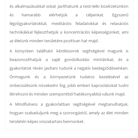
és alkalmazásukkal sokat javíthatunk a testi-lelki közérzetünkön
és hamarabb elérhetjük a céljainkat. Egyszerű
légzőgyakorlatokkal, meditációs feladatokkal és relaxációs
technikákkal fejleszthetjük a koncentrációs képességünket, ami
az életünk minden területére pozitívan hat majd.
A könyvben található kérdéssorok segítségével magunk is
beazonosíthatjuk a saját gondolkodási mintáinkat, és a
gyakorlatok révén javítani tudunk a negatív beidegződéseinken.
Önmagunk és a környezetünk tudatos kezelésével az
önbecsülésünk növekedni fog, jobb emberi kapcsolatokat tudni
létrehozni és minden szempontból hatékonyabbá válunk majd.
A Mindfulness a gyakorlatban segítségével megtanulhatjuk,
hogyan szabaduljunk meg a szorongástól, amely az élet minden
területén képes visszatartani bennünket.