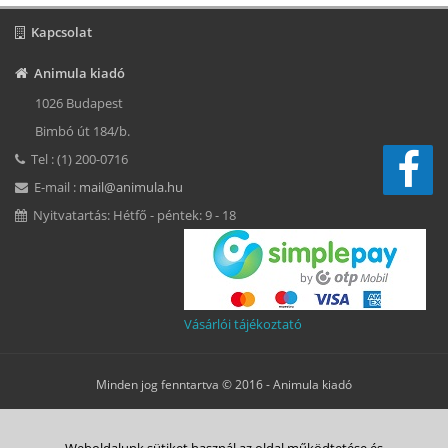
Kapcsolat
Animula kiadó
1026 Budapest
Bimbó út 184/b.
Tel : (1) 200-0716
E-mail :
mail@animula.hu
Nyitvatartás: Hétfő - péntek: 9 - 18
Vásárlói tájékoztató
Minden jog fenntartva © 2016 -
Animula kiadó
Süti beállítások