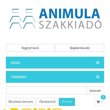
Regisztráció
Bejelentkezés
MENÜ
TERMÉKEK
Keresés
0
Részletes keresés
Okoskereső
Hírlevél