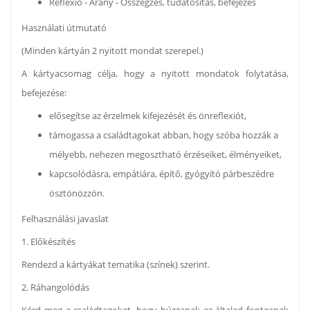
Reflexió - Arany - Összegzés, tudatosítás, befejezés
Használati útmutató
(Minden kártyán 2 nyitott mondat szerepel.)
A kártyacsomag célja, hogy a nyitott mondatok folytatása,
befejezése:
elősegítse az érzelmek kifejezését és önreflexiót,
támogassa a családtagokat abban, hogy szóba hozzák a
mélyebb, nehezen megosztható érzéseiket, élményeiket,
kapcsolódásra, empátiára, építő, gyógyító párbeszédre
ösztönözzön.
Felhasználási javaslat
1. Előkészítés
Rendezd a kártyákat tematika (színek) szerint.
2. Ráhangolódás