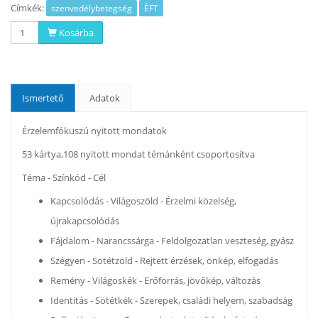
Címkék:
szenvedélybetegség
ÉFT
Kosárba
Ismertető
Adatok
Érzelemfókuszú nyitott mondatok
53 kártya,108 nyitott mondat témánként csoportosítva
Téma - Színkód - Cél
Kapcsolódás - Világoszöld - Érzelmi közelség,
újrakapcsolódás
Fájdalom - Narancssárga - Feldolgozatlan veszteség, gyász
Szégyen - Sötétzöld - Rejtett érzések, önkép, elfogadás
Remény - Világoskék - Erőforrás, jövőkép, változás
Identitás - Sötétkék - Szerepek, családi helyem, szabadság