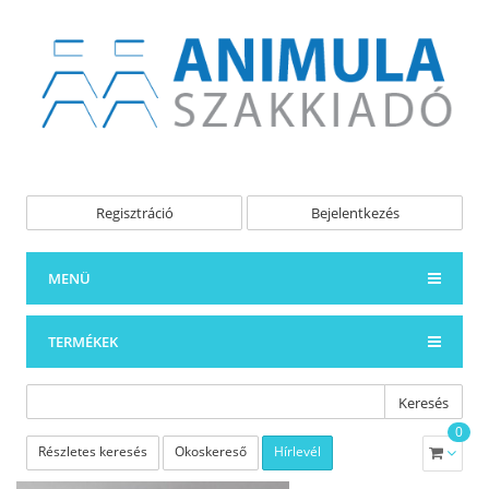
Regisztráció
Bejelentkezés
MENÜ
TERMÉKEK
Keresés
0
Részletes keresés
Okoskereső
Hírlevél