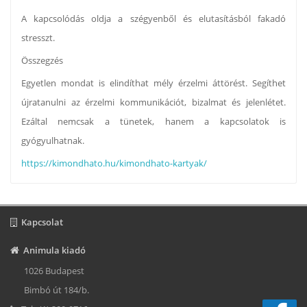
A kapcsolódás oldja a szégyenből és elutasításból fakadó
stresszt.
Összegzés
Egyetlen mondat is elindíthat mély érzelmi áttörést. Segíthet
újratanulni az érzelmi kommunikációt, bizalmat és jelenlétet.
Ezáltal nemcsak a tünetek, hanem a kapcsolatok is
gyógyulhatnak.
https://kimondhato.hu/kimondhato-kartyak/
Kapcsolat
Animula kiadó
1026 Budapest
Bimbó út 184/b.