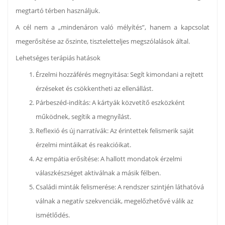
megtartó térben használjuk.
A cél nem a „mindenáron való mélyítés”, hanem a kapcsolat
megerősítése az őszinte, tiszteletteljes megszólalások által.
Lehetséges terápiás hatások
Érzelmi hozzáférés megnyitása: Segít kimondani a rejtett
érzéseket és csökkentheti az ellenállást.
Párbeszéd-indítás: A kártyák közvetítő eszközként
működnek, segítik a megnyílást.
Reflexió és új narratívák: Az érintettek felismerik saját
érzelmi mintáikat és reakcióikat.
Az empátia erősítése: A hallott mondatok érzelmi
válaszkészséget aktiválnak a másik félben.
Családi minták felismerése: A rendszer szintjén láthatóvá
válnak a negatív szekvenciák, megelőzhetővé válik az
ismétlődés.