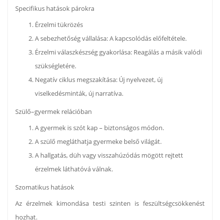
Specifikus hatások párokra
Érzelmi tükrözés
A sebezhetőség vállalása: A kapcsolódás előfeltétele.
Érzelmi válaszkészség gyakorlása: Reagálás a másik valódi
szükségletére.
Negatív ciklus megszakítása: Új nyelvezet, új
viselkedésminták, új narratíva.
Szülő–gyermek relációban
A gyermek is szót kap – biztonságos módon.
A szülő megláthatja gyermeke belső világát.
A hallgatás, düh vagy visszahúzódás mögött rejtett
érzelmek láthatóvá válnak.
Szomatikus hatások
Az érzelmek kimondása testi szinten is feszültségcsökkenést
hozhat.