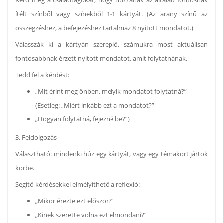
Kérd meg a családtagokat, hogy húzzanak az általad fontosnak
ítélt színből vagy színekből 1-1 kártyát. (Az arany színű az
összegzéshez, a befejezéshez tartalmaz 8 nyitott mondatot.)
Válasszák ki a kártyán szereplő, számukra most aktuálisan
fontosabbnak érzett nyitott mondatot, amit folytatnának.
Tedd fel a kérdést:
„Mit érint meg önben, melyik mondatot folytatná?”
(Esetleg: „Miért inkább ezt a mondatot?”
„Hogyan folytatná, fejezné be?”)
3. Feldolgozás
Választható: mindenki húz egy kártyát, vagy egy témakört jártok
körbe.
Segítő kérdésekkel elmélyíthető a reflexió:
„Mikor érezte ezt először?”
„Kinek szerette volna ezt elmondani?”