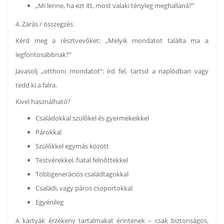
„Mi lenne, ha ezt itt, most valaki tényleg meghallaná?”
4. Zárás / összegzés
Kérd meg a résztvevőket: „Melyik mondatot találta ma a
legfontosabbnak?”
Javasolj „otthoni mondatot”: írd fel, tartsd a naplódban vagy
tedd ki a falra.
Kivel használható?
Családokkal szülőkel és gyermekeikkel
Párokkal
Szülőkkel egymás között
Testvérekkel, fiatal felnőttekkel
Többgenerációs családtagokkal
Családi, vagy páros csoportokkal
Egyénileg
A kártyák érzékeny tartalmakat érintenek – csak biztonságos,