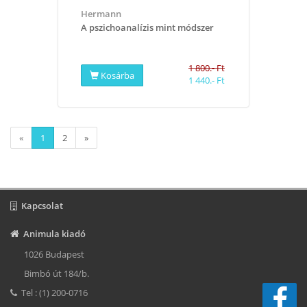
Hermann
A pszichoanalízis mint módszer
1 800.- Ft
Kosárba
1 440.- Ft
«
1
2
»
Kapcsolat
Animula kiadó
1026 Budapest
Bimbó út 184/b.
Tel : (1) 200-0716