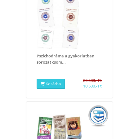
Pszichodráma a gyakorlatban
sorozat csom...
20 588.- Ft
Kosárba
10 500.- Ft