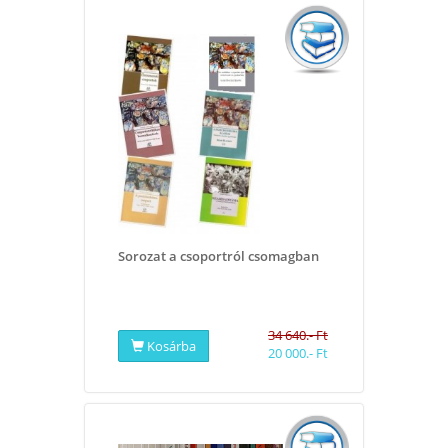
Sorozat a csoportról csomagban
34 640.- Ft
Kosárba
20 000.- Ft