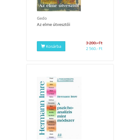
Gedo
Az elme útvesztői
3 200.- Ft
Kosárba
2 560.- Ft