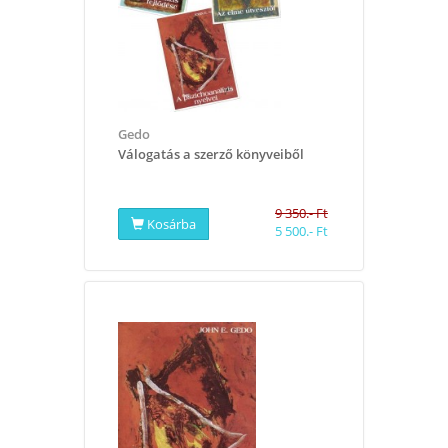
Gedo
Válogatás a szerző könyveiből
9 350.- Ft
Kosárba
5 500.- Ft