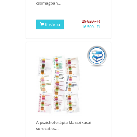
csomagban...
29 820.- Ft
Kosárba
16 500.- Ft
A pszichoterápia klasszikusai
sorozat cs...