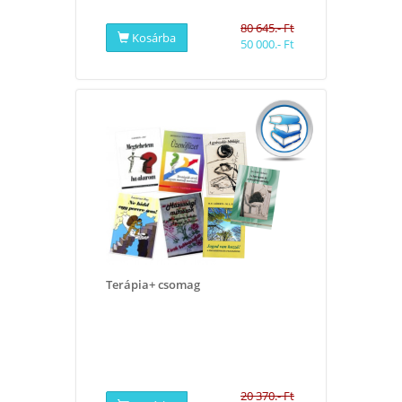
80 645.- Ft
Kosárba
50 000.- Ft
Terápia+ csomag
20 370.- Ft