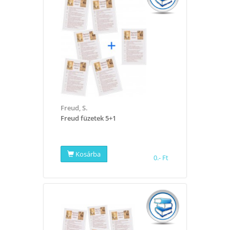
Freud, S.
Freud füzetek 5+1
Kosárba
0.- Ft