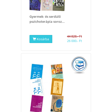
Gyermek- és serdülő
pszichoterápia soroz...
44 828.- Ft
Kosárba
26 000.- Ft