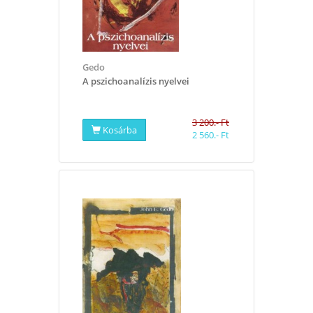
Gedo
A pszichoanalízis nyelvei
3 200.- Ft
Kosárba
2 560.- Ft