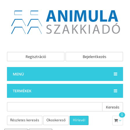
Regisztráció
Bejelentkezés
MENÜ
TERMÉKEK
Keresés
0
Részletes keresés
Okoskereső
Hírlevél