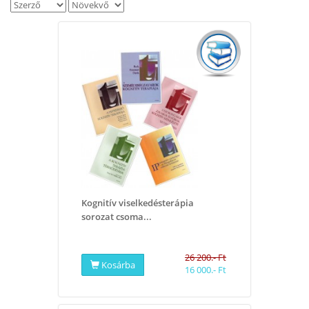
Kognitív viselkedésterápia
sorozat csoma...
26 200.- Ft
Kosárba
16 000.- Ft