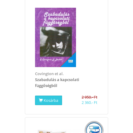
Covington et al.
Szabadulás a kapcsolati
függőségből
2 950.- Ft
Kosárba
2 360.- Ft