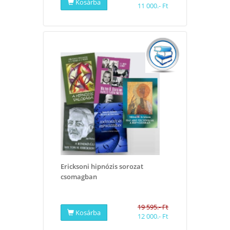
Kosárba
11 000.- Ft
Ericksoni hipnózis sorozat
csomagban
19 595.- Ft
Kosárba
12 000.- Ft