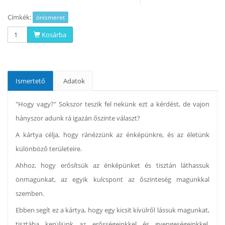
Címkék:
önismeret
Kosárba
Ismertető
Adatok
"Hogy vagy?" Sokszor teszik fel nekünk ezt a kérdést, de vajon
hányszor adunk rá igazán őszinte választ?
A kártya célja, hogy ránézzünk az énképünkre, és az életünk
különböző területeire.
Ahhoz, hogy erősítsük az énképünket és tisztán láthassuk
önmagunkat, az egyik kulcspont az őszinteség magunkkal
szemben.
Ebben segít ez a kártya, hogy egy kicsit kívülről lássuk magunkat,
tisztába kerüljünk az erősségeinkkel és gyengeségeinkkel,