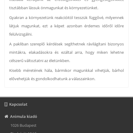
tisztábban lássuk önmagunkat és környezetünket.
Gyakran a környezetünk reakcióitól tesszük függővé, milyennek
látjuk magunkat, ezt a képet azonban érdemes időről időre
felülvizsgálni.
A pakliban szereplő kérdések segíthetnek rávilágítani bizonyos
mintákra, elakadásokra és ezáltal arra, hogy miken lehetne
célszerű változtatni az életünkben.
Kisebb méretének hála, bármikor magunkkal vihetjük, bárhol
elővehetjük és gondolkodhatunk a válaszainkon.
Kapcsolat
Animula kiadó
1026 Budapest