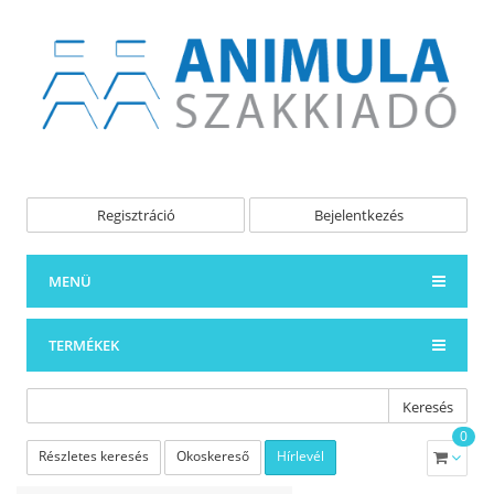
Regisztráció
Bejelentkezés
MENÜ
TERMÉKEK
Keresés
0
Részletes keresés
Okoskereső
Hírlevél