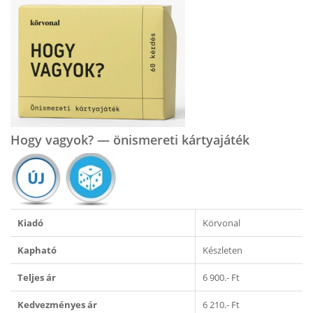
Hogy vagyok? — önismereti kártyajáték
Kiadó
Körvonal
Kapható
Készleten
Teljes ár
6 900.- Ft
Kedvezményes ár
6 210.- Ft