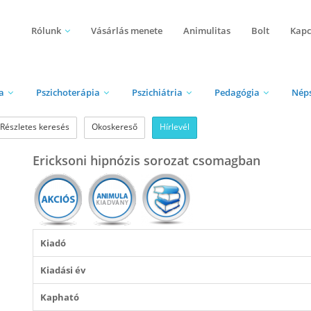
Rólunk
Vásárlás menete
Animulitas
Bolt
Kapc
a
Pszichoterápia
Pszichiátria
Pedagógia
Nép
Részletes keresés
Okoskereső
Hírlevél
Ericksoni hipnózis sorozat csomagban
Kiadó
Kiadási év
Kapható