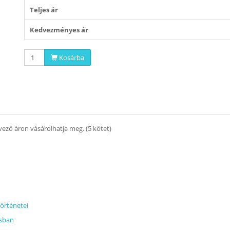
Teljes ár
Kedvezményes ár
Kosárba
ező áron vásárolhatja meg. (5 kötet)
történet
ei
isban