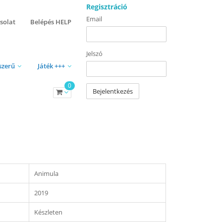
Regisztráció
Email
solat
Belépés HELP
Jelszó
szerű
Játék +++
0
Bejelentkezés
Animula
2019
Készleten