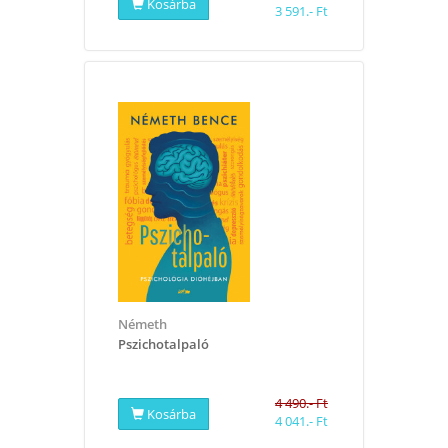
Kosárba
3 591.- Ft
Németh
Pszichotalpaló
4 490.- Ft
Kosárba
4 041.- Ft