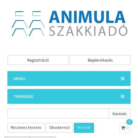
Regisztráció
Bejelentkezés
MENÜ
TERMÉKEK
Keresés
0
Részletes keresés
Okoskereső
Hírlevél