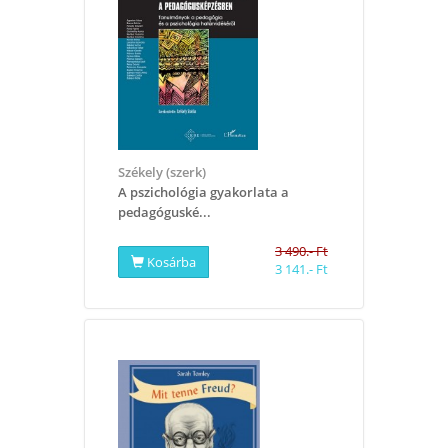
Székely (szerk)
​A pszichológia gyakorlata a
pedagóguské...
3 490.- Ft
Kosárba
3 141.- Ft