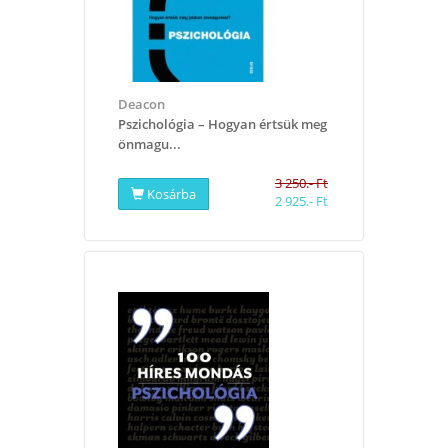
Deacon
​Pszichológia – Hogyan értsük meg
önmagu...
3 250.- Ft
Kosárba
2 925.- Ft