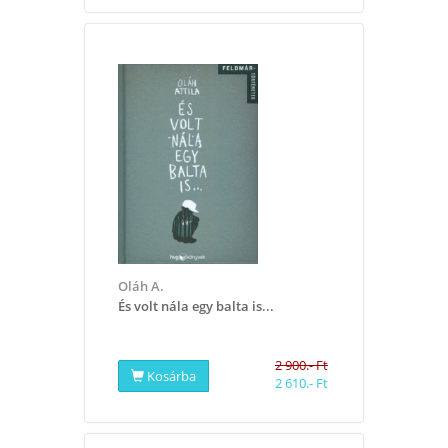
Oláh A.
És volt nála egy balta is...
2 900.- Ft
Kosárba
2 610.- Ft