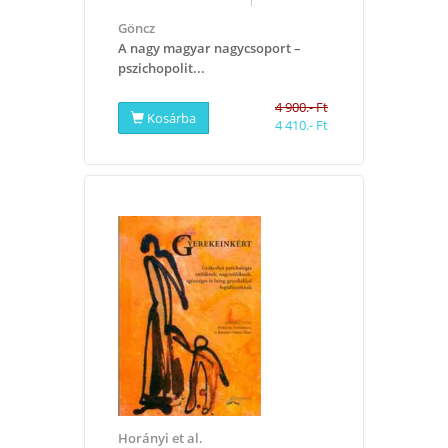
Göncz
A nagy magyar nagycsoport –
pszichopolit...
4 900.- Ft
Kosárba
4 410.- Ft
Horányi et al.