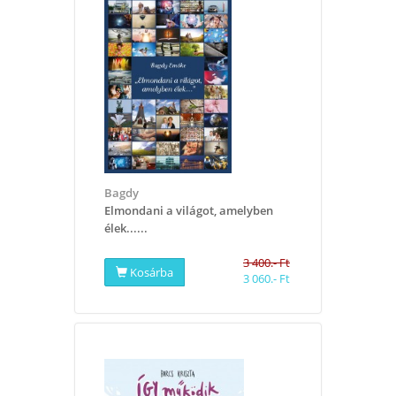
Bagdy
​Elmondani a világot, amelyben
élek......
3 400.- Ft
Kosárba
3 060.- Ft