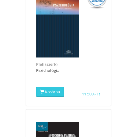
Pléh (szerk)
Pszichológia
Kosárba
11 500.- Ft