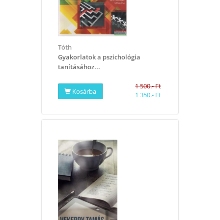
Tóth
Gyakorlatok a pszichológia
tanításához...
1 500.- Ft
Kosárba
1 350.- Ft