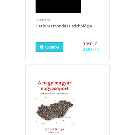
Fradera
​100 híres mondás Pszichológia
3 990.- Ft
Kosárba
3 591.- Ft