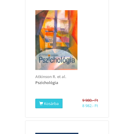
Atkinson R. et al.
Pszichológia
9 980.- Ft
Kosárba
8 982.- Ft