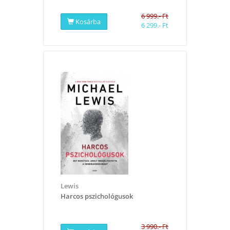
6 999.- Ft
Kosárba
6 299.- Ft
Lewis
Harcos pszichológusok
3 990.- Ft