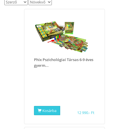
Phix Pszichológiai Társas 6-9 éves
gyerm...
Kosárba
12 990.- Ft