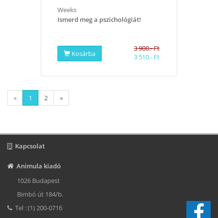
Weeks
Ismerd meg a pszichológiát!
3 900.- Ft
Kosárba
3 510.- Ft
«
1
2
»
Kapcsolat
Animula kiadó
1026 Budapest
Bimbó út 184/b.
Tel : (1) 200-0716