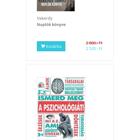
Vekerdy
Naplók könyve
2 800.- Ft
Kosárba
2 520.- Ft