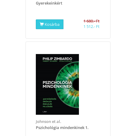
Gyerekeinkért
1 680.- Ft
Kosárba
1 512.- Ft
Johnson et al.
Pszichológia mindenkinek 1.