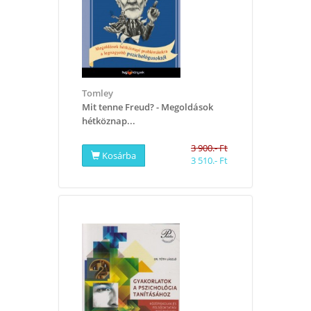
Tomley
​Mit tenne Freud? - Megoldások
hétköznap...
3 900.- Ft
Kosárba
3 510.- Ft