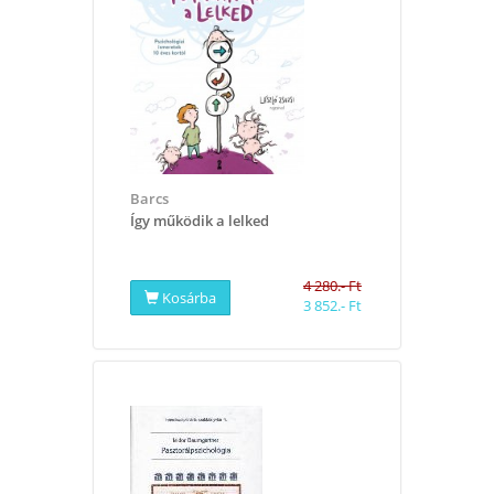
Barcs
​Így működik a lelked
4 280.- Ft
Kosárba
3 852.- Ft