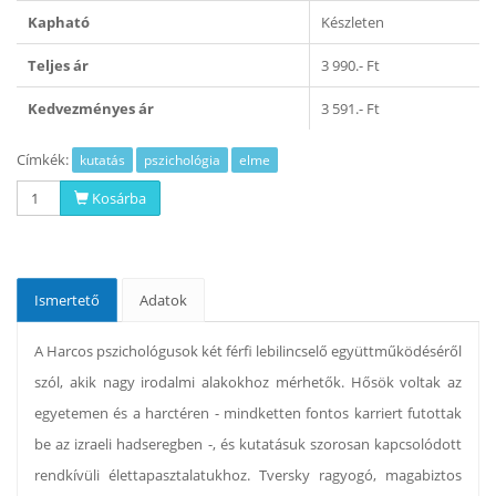
Kapható
Készleten
Teljes ár
3 990.- Ft
Kedvezményes ár
3 591.- Ft
Címkék:
kutatás
pszichológia
elme
Kosárba
Ismertető
Adatok
A Harcos pszichológusok két férfi lebilincselő együttműködéséről
szól, akik nagy irodalmi alakokhoz mérhetők. Hősök voltak az
egyetemen és a harctéren - mindketten fontos karriert futottak
be az izraeli hadseregben -, és kutatásuk szorosan kapcsolódott
rendkívüli élettapasztalatukhoz. Tversky ragyogó, magabiztos