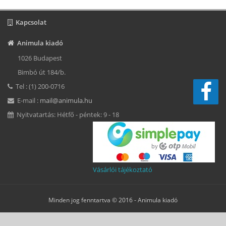
Kapcsolat
Animula kiadó
1026 Budapest
Bimbó út 184/b.
Tel : (1) 200-0716
E-mail :
mail@animula.hu
Nyitvatartás: Hétfő - péntek: 9 - 18
Vásárlói tájékoztató
Minden jog fenntartva © 2016 -
Animula kiadó
Süti beállítások