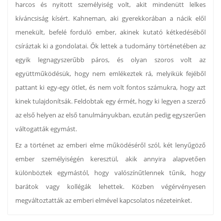
harcos és nyitott személyiség volt, akit mindenütt lelkes
kíváncsiság kísért. Kahneman, aki gyerekkorában a nácik elől
menekült, befelé forduló ember, akinek kutató kétkedéséből
csíráztak ki a gondolatai. Ők lettek a tudomány történetében az
egyik legnagyszerűbb páros, és olyan szoros volt az
együttműködésük, hogy nem emlékeztek rá, melyikük fejéből
pattant ki egy-egy ötlet, és nem volt fontos számukra, hogy azt
kinek tulajdonítsák. Feldobtak egy érmét, hogy ki legyen a szerző
az első helyen az első tanulmányukban, ezután pedig egyszerűen
váltogatták egymást.
Ez a történet az emberi elme működéséről szól, két lenyűgöző
ember személyiségén keresztül, akik annyira alapvetően
különböztek egymástól, hogy valószínűtlennek tűnik, hogy
barátok vagy kollégák lehettek. Közben végérvényesen
megváltoztatták az emberi elmével kapcsolatos nézeteinket.