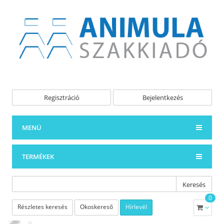
Regisztráció
Bejelentkezés
MENÜ
TERMÉKEK
Keresés
0
Részletes keresés
Okoskereső
Hírlevél