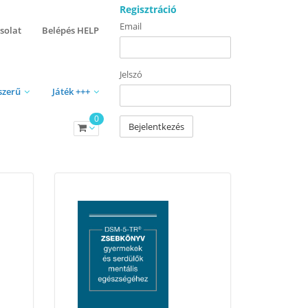
Regisztráció
Email
solat
Belépés HELP
Jelszó
szerű
Játék +++
0
Bejelentkezés