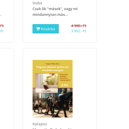
Huba
Csak ők "mások", vagy mi
.
mindannyian más...
 Ft
4 990.- Ft
Kosárba
 Ft
3 992.- Ft
Kalapos