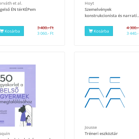
rváth et al.
Hoyt
gelső ÉN térKÉPem
Szemelvények
konstrukcionista és narratí..
3 400.- Ft
4 300.-
Kosárba
Kosárba
3 060.- Ft
3 440.-
Jousse
squin
Tréneri eszköztár