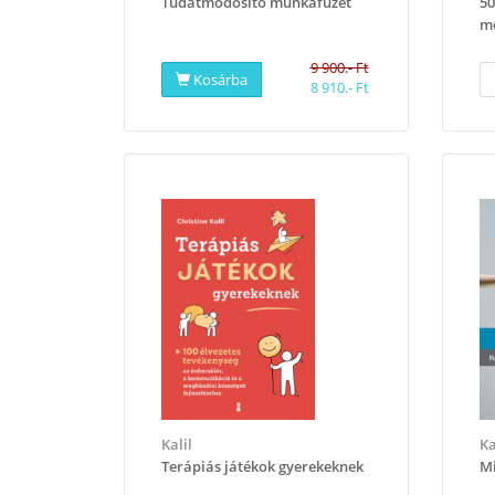
Tudatmódosító munkafüzet
50
me
9 900.- Ft
Kosárba
8 910.- Ft
Kalil
Ka
Terápiás játékok gyerekeknek
Mi