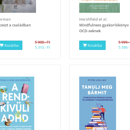
erman
Hershfield et al.
ceszt a családban
Mindfulness gyakorlókönyv
OCD-seknek
5 900.- Ft
5 999.-
Kosárba
Kosárba
5 310.- Ft
5 399.-