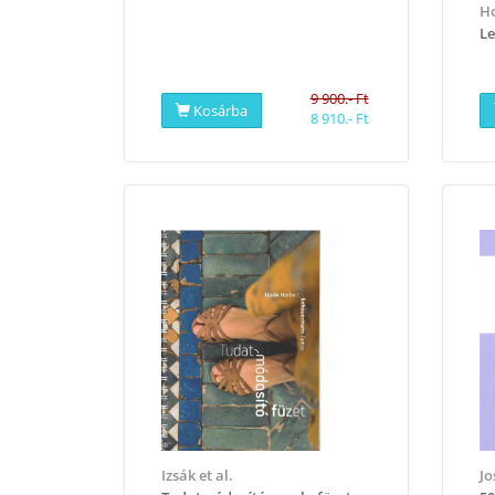
Ho
Le
9 900.- Ft
Kosárba
8 910.- Ft
Izsák et al.
Jo