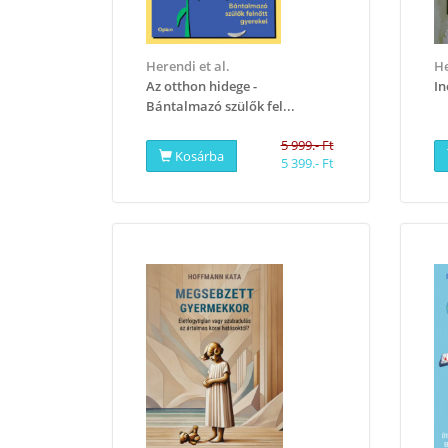
Herendi et al.
H
Az otthon hidege -
In
Bántalmazó szülők fel...
5 999.- Ft
Kosárba
5 399.- Ft