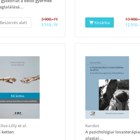
 gyakorlat a belső gyermek
gtalálásá...
3 900.- Ft
13 900.-
Beszerzés alatt
Kosárba
3 510.- Ft
12 510.-
llos-Lilly et al.
Kardos
 ketten
A ​pszichológiai lovasterápia
alapjai...