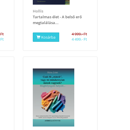
Hollis
Tartalmas élet - A belső erő
megtalálása...
 Ft
4 999.- Ft
Kosárba
 Ft
4 499.- Ft