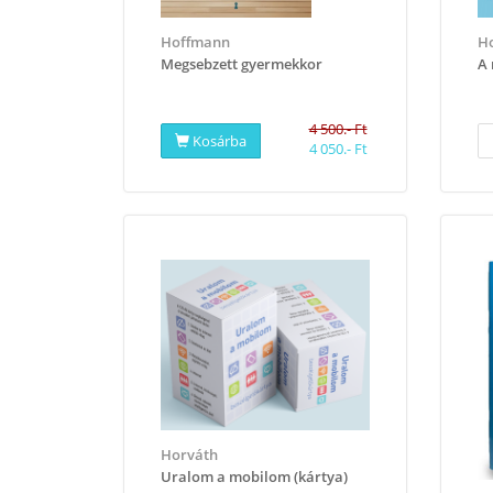
Hoffmann
Ho
Megsebzett gyermekkor
A 
4 500.- Ft
Kosárba
4 050.- Ft
Horváth
Uralom a mobilom (kártya)