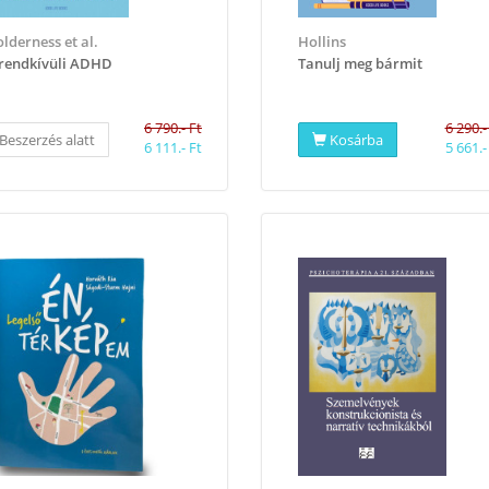
lderness et al.
Hollins
rendkívüli ADHD
Tanulj meg bármit
6 790.- Ft
6 290.-
Beszerzés alatt
Kosárba
6 111.- Ft
5 661.-