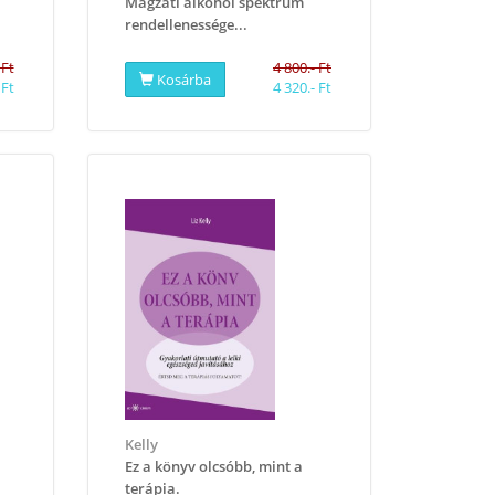
Magzati alkohol spektrum
rendellenessége...
 Ft
4 800.- Ft
Kosárba
 Ft
4 320.- Ft
Kelly
Ez a könyv olcsóbb, mint a
terápia.