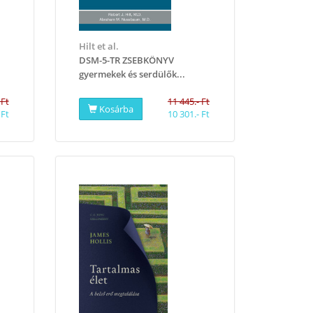
Hilt et al.
DSM-5-TR ZSEBKÖNYV
gyermekek és serdülők...
 Ft
11 445.- Ft
Kosárba
 Ft
10 301.- Ft