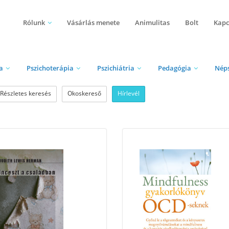
Rólunk
Vásárlás menete
Animulitas
Bolt
Kapc
a
Pszichoterápia
Pszichiátria
Pedagógia
Nép
Részletes keresés
Okoskereső
Hírlevél