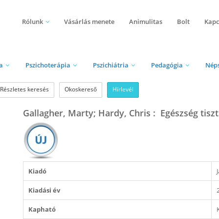
Rólunk
Vásárlás menete
Animulitas
Bolt
Kapc
a
Pszichoterápia
Pszichiátria
Pedagógia
Nép
Részletes keresés
Okoskereső
Hírlevél
Gallagher, Marty; Hardy, Chris : Egészség tisz
Kiadó
Kiadási év
Kapható