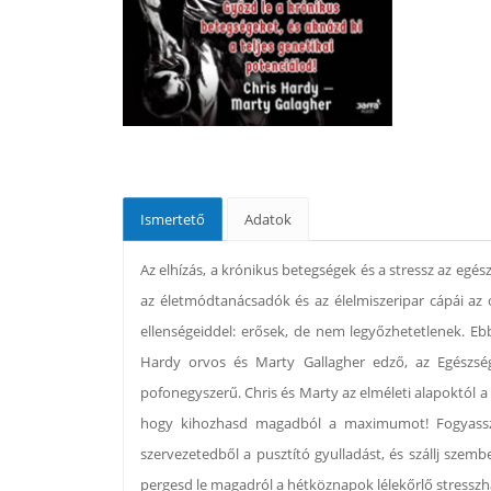
Ismertető
Adatok
Az elhízás, a krónikus betegségek és a stressz az eg
az életmódtanácsadók és az élelmiszeripar cápái a
ellenségeiddel: erősek, de nem legyőzhetetlenek. E
Hardy orvos és Marty Gallagher edző, az Egészség
pofonegyszerű. Chris és Marty az elméleti alapoktól a 
hogy kihozhasd magadból a maximumot! Fogyassz íny
szervezetedből a pusztító gyulladást, és szállj szem
pergesd le magadról a hétköznapok lélekőrlő stresszhat