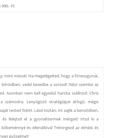
5 990.- Ft
gy, mint mások! Ha megelégelted, hogy a fitneszguruk,
 a bőrödben, vedd kezedbe a sorsod! Nézz szembe az
ed. Azonban nem kell egyedül harcba szállnod: Chris
 a számodra. Lenyűgöző stratégiájuk átfogó, mégis
ját tested fölött. Lásd tisztán, mi zajlik a bensődben,
és felejtsd el a gyorséttermek mérgeit! Irtsd ki a
ad kőkeménnyé és ellenállóvá! Tréningezd az elméd, és
ényes győzelmet!