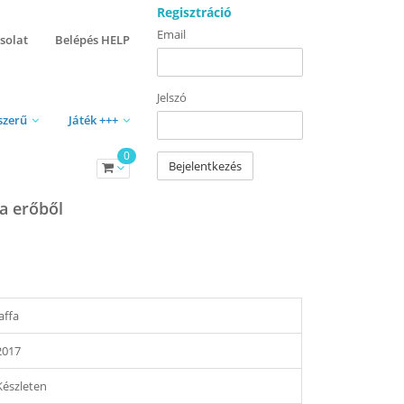
Regisztráció
Email
solat
Belépés HELP
Jelszó
szerű
Játék +++
0
Bejelentkezés
ta erőből
Jaffa
2017
Készleten