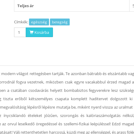
Teljes ár
Címkék:
egészség
betegség
Kosárba
ész modern világot rettegésben tartják. Te azonban bátrabb és elszántabb va
z orrodnál fogva vezetnek, miközben csak egyre vacakabbul érzed magad
bben a csatában csodavárás helyett bombabiztos fegyverekre lesz szükség
 tiszta erőből kétszemélyes csapata komplett haditervet dolgozott ki
megvalósításig lépésről lépésre mutatja be, miként nyerd vissza az uralmat sa
csiklandó ételeket jóízűen, szorongás és kalóriaszámolgatás nélkül, 
be az orvul leselkedő öregedéssel és szellemi-fizikai leépüléssel! Edzd mag
ásait! Válj rettenthetetlen harcossá, küzdj meg az ellenséggel, és arass föl