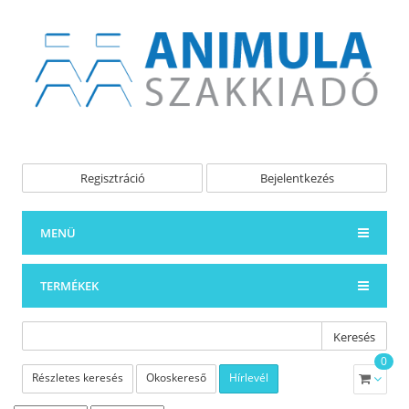
Regisztráció
Bejelentkezés
MENÜ
TERMÉKEK
Keresés
0
Részletes keresés
Okoskereső
Hírlevél