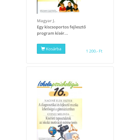
Magyar J.
Egy kiscsoportos fejlesztő
program kísér...
Kosárba
1 200.- Ft