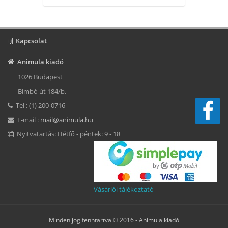
Kapcsolat
Animula kiadó
1026 Budapest
Bimbó út 184/b.
Tel : (1) 200-0716
E-mail :
mail@animula.hu
Nyitvatartás: Hétfő - péntek: 9 - 18
Vásárlói tájékoztató
Minden jog fenntartva © 2016 -
Animula kiadó