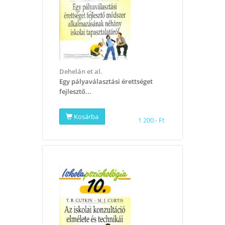
Dehelán et al.
Egy pályaválasztási érettséget
fejlesztő...
Kosárba
1 200.- Ft