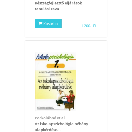
Készségfejlesztő eljárások
tanulási zava...
Kosárba
1 200.- Ft
Porkolábné et al.
Az iskolapszichológia néhány
alapkérdése...