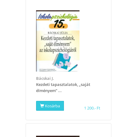
Bácskai J.
Kezdeti tapasztalatok, „saját
élményem” ...
Kosárba
1 200.- Ft