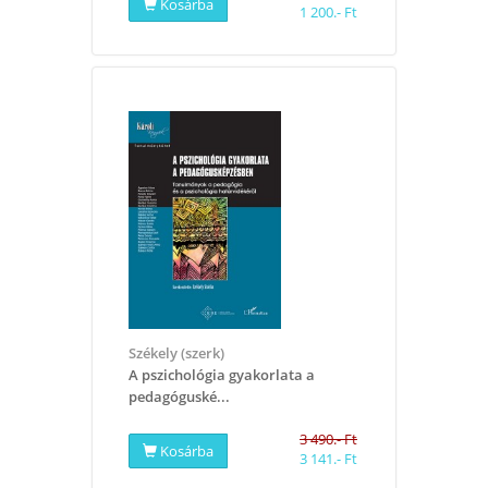
Kosárba
1 200.- Ft
Székely (szerk)
​A pszichológia gyakorlata a
pedagóguské...
3 490.- Ft
Kosárba
3 141.- Ft