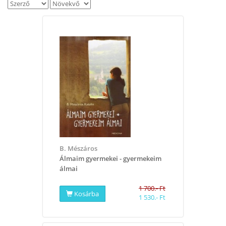
B. Mészáros
Álmaim gyermekei - gyermekeim
álmai
1 700.- Ft
Kosárba
1 530.- Ft