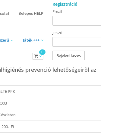
Regisztráció
Email
solat
Belépés HELP
Jelszó
szerű
Játék +++
0
Bejelentkezés
higiénés prevenció lehetőségeirõl az
ELTE PPK
2003
Készleten
1 200.- Ft