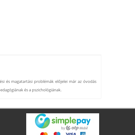
edési és magatartási problémák előjelei már az óvodás
pedagógiának és a pszichológiának.