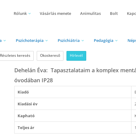
Rólunk
Vásárlás menete
Animulitas
Bolt
Kapc
a
Pszichoterápia
Pszichiátria
Pedagógia
Nép
Részletes keresés
Okoskereső
Hírlevél
Dehelán Éva: Tapasztalataim a komplex mentál
óvodában IP28
Kiadó
Kiadási év
Kapható
Teljes ár