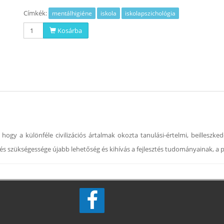
Címkék:
mentálhigiéne
iskola
iskolapszichológia
Kosárba
hogy a különféle civilizációs ártalmak okozta tanulási-értelmi, beilleszk
és szükségessége újabb lehetőség és kihívás a fejlesztés tudományainak, a 