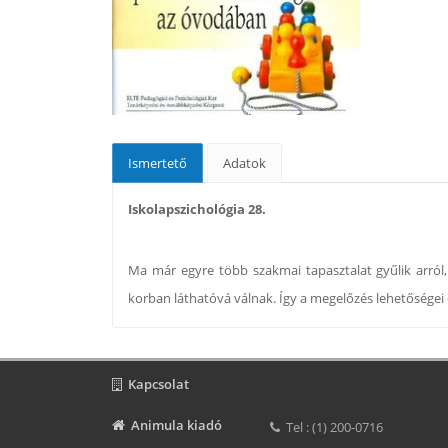
Ismertető
Adatok
Iskolapszichológia 28.
Ma már egyre több szakmai tapasztalat gyűlik arról, 
korban láthatóvá válnak. Így a megelőzés lehetőségei 
Kapcsolat
Animula kiadó
Tel : (1) 200-0716