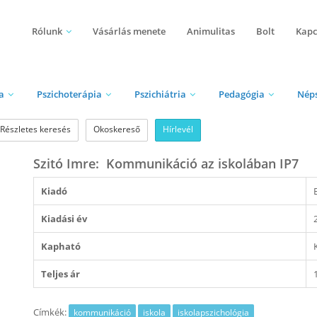
Rólunk
Vásárlás menete
Animulitas
Bolt
Kapc
a
Pszichoterápia
Pszichiátria
Pedagógia
Nép
Részletes keresés
Okoskereső
Hírlevél
Szitó Imre: Kommunikáció az iskolában IP7
Kiadó
Kiadási év
Kapható
Teljes ár
Címkék:
kommunikáció
iskola
iskolapszichológia