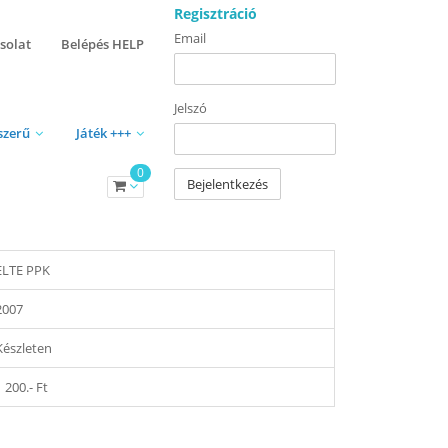
Regisztráció
Email
solat
Belépés HELP
Jelszó
szerű
Játék +++
0
Bejelentkezés
ELTE PPK
2007
Készleten
1 200.- Ft