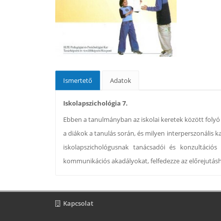
Ismertető
Adatok
Iskolapszichológia 7.
Ebben a tanulmányban az iskolai keretek között foly
a diákok a tanulás során, és milyen interperszonális 
iskolapszichológusnak tanácsadói és konzultációs 
kommunikációs akadályokat, felfedezze az előrejutásh
Kapcsolat