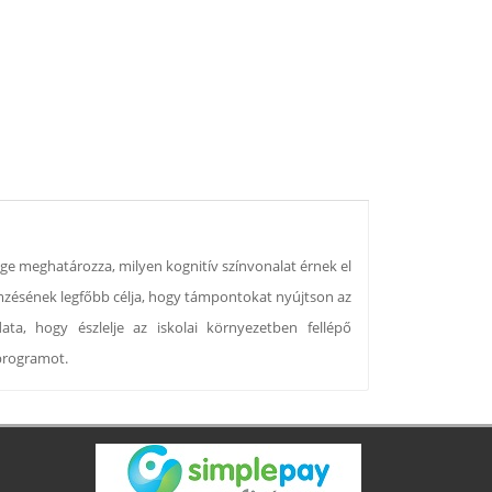
e meghatározza, milyen kognitív színvonalat érnek el
lemzésének legfőbb célja, hogy támpontokat nyújtson az
ata, hogy észlelje az iskolai környezetben fellépő
 programot.