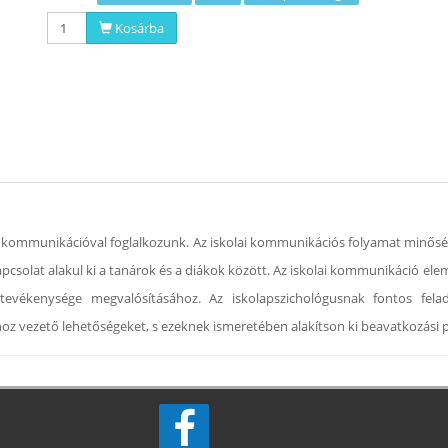
Kosárba
ó kommunikációval foglalkozunk. Az iskolai kommunikációs folyamat minőség
kapcsolat alakul ki a tanárok és a diákok között. Az iskolai kommunikáció e
tevékenysége megvalósításához. Az iskolapszichológusnak fontos felad
oz vezető lehetőségeket, s ezeknek ismeretében alakítson ki beavatkozási