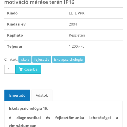
motiváció mérése terén IP16
Kiadó
ELTE PPK
Kiadási év
2004
Kapható
Készleten
Teljes ár
1 200.- Ft
Címkék:
iskola
fejlesztés
iskolapszichológia
Kosárba
Ismertető
Adatok
Iskolapszichológia 16.
A diagnosztikai és fejlesztőmunka lehetőségei a
gimnáziumban