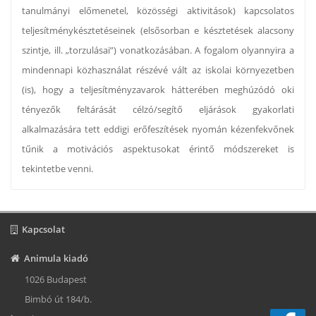
tanulmányi előmenetel, közösségi aktivitások) kapcsolatos
teljesítménykésztetéseinek (elsősorban e késztetések alacsony
szintje, ill. „torzulásai”) vonatkozásában. A fogalom olyannyira a
mindennapi közhasználat részévé vált az iskolai környezetben
(is), hogy a teljesítményzavarok hátterében meghúzódó oki
tényezők feltárását célzó/segítő eljárások gyakorlati
alkalmazására tett eddigi erőfeszítések nyomán kézenfekvőnek
tűnik a motivációs aspektusokat érintő módszereket is
tekintetbe venni.
Kapcsolat
Animula kiadó
1026 Budapest
Bimbó út 184/b.