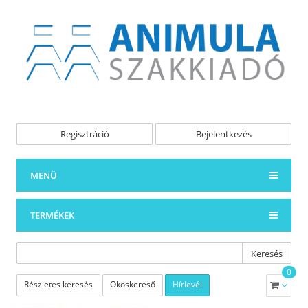
Regisztráció
Bejelentkezés
MENÜ
TERMÉKEK
Keresés
0
Részletes keresés
Okoskereső
Hírlevél