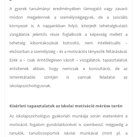
A gyerek tanulmányi eredményében támogató vagy zavaró
módon megjelennek a személyiségjegyek, de a szociális
környezet is. A napjainkban folyó, kiterjedt tehetségkutató
vizsgálatok jelentős része foglalkozik a képesség mellett a
tehetség kibontakozását biztosító, nem intellektuális –
elsősorban a személyiség – és a motivációs tényezők feltárásával.
Ezek a – csak érintőlegesen vázolt – vizsgálatok, tapasztalatok
erősítenek abban, hogy nemcsak a konzultáció, de az
ismeretátadás szintjén is vannak feladatai az
iskolapszichológusnak.
Kísérleti tapasztalatok az iskolai motiváció mérése terén
Az iskolapszichológus gyakorlati munkája során esetenként a
motiváció fogalom gondolatkörével is szembesül, mégpedig a
tanulók, tanulócsoportok iskolai munkával (mint pl. a