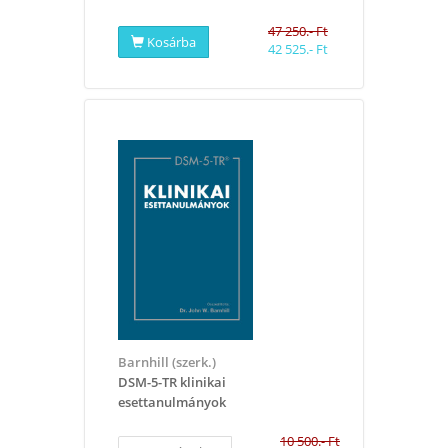
47 250.- Ft
Kosárba
42 525.- Ft
Barnhill (szerk.)
DSM-5-TR klinikai
esettanulmányok
10 500.- Ft