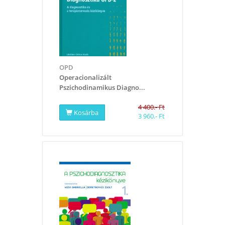
OPD
Operacionalizált
Pszichodinamikus Diagno...
4 400.- Ft
Kosárba
3 960.- Ft