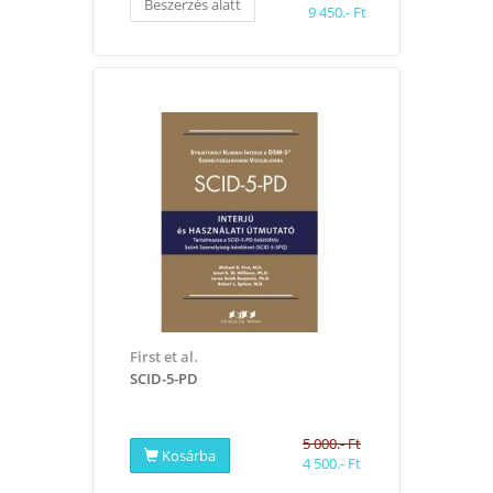
Beszerzés alatt
9 450.- Ft
First et al.
​SCID-5-PD
5 000.- Ft
Kosárba
4 500.- Ft