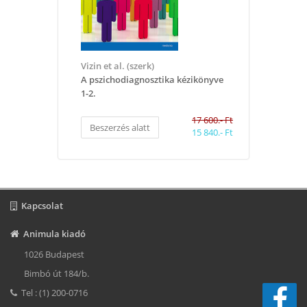
Vizin et al. (szerk)
A pszichodiagnosztika kézikönyve
1-2.
17 600.- Ft
Beszerzés alatt
15 840.- Ft
Kapcsolat
Animula kiadó
1026 Budapest
Bimbó út 184/b.
Tel : (1) 200-0716