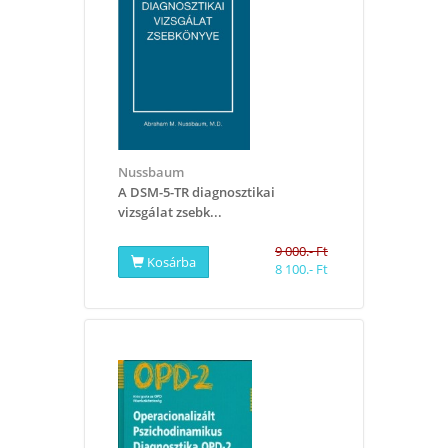
Nussbaum
A DSM-5-TR diagnosztikai
vizsgálat zsebk...
9 000.- Ft
Kosárba
8 100.- Ft