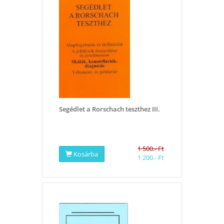
Segédlet a Rorschach teszthez III.
1 500.- Ft
Kosárba
1 200.- Ft