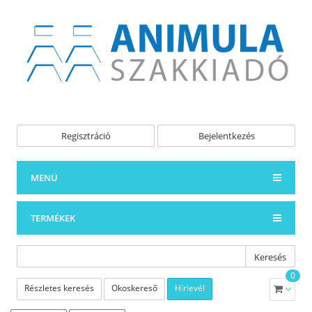
Regisztráció
Bejelentkezés
MENÜ
TERMÉKEK
Keresés
0
Részletes keresés
Okoskereső
Hírlevél