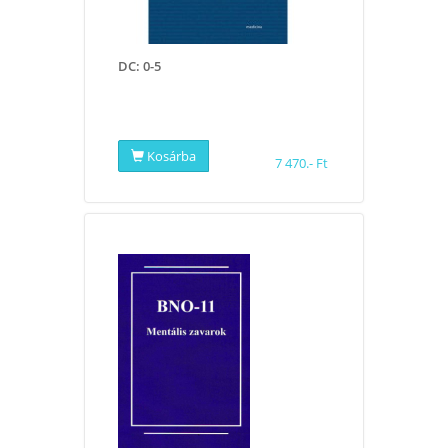
​DC: 0-5
Kosárba
7 470.- Ft