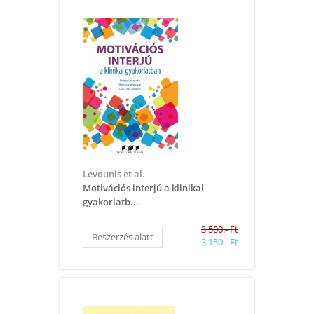
Levounis et al.
Motivációs interjú a klinikai
gyakorlatb...
3 500.- Ft
Beszerzés alatt
3 150.- Ft