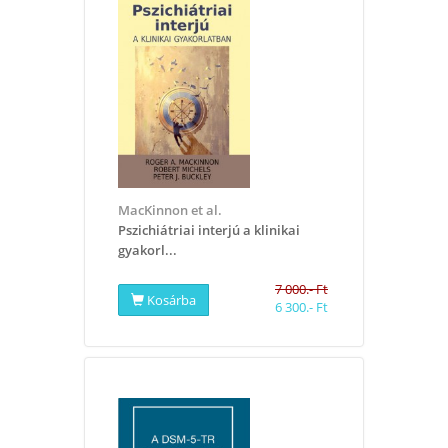
MacKinnon et al.
Pszichiátriai interjú a klinikai
gyakorl...
7 000.- Ft
Kosárba
6 300.- Ft