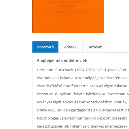
Ismertető
Adatok
Tartalom
Alapfogalmak és definíciók
Hermann Rorschach (1884-1922) svájci pszichiáter; 
nyomdokain haladva a személyiség szerkezetének vizsgá
elrendeződésű tintafolttesztje azon az elgondoláson 
közvetlenül, nyíltan feltett kérdésekre tudatosan
érvényességét sokan és sok vonatkozásban vitatják, 
(1909-1986) sokban gazdagította a Rorschach-teszt diag
Pszichológiai Laboratóriumban kidolgozott összesítő 
kereszttüzében áll. Főként az önkényes értelmezések 