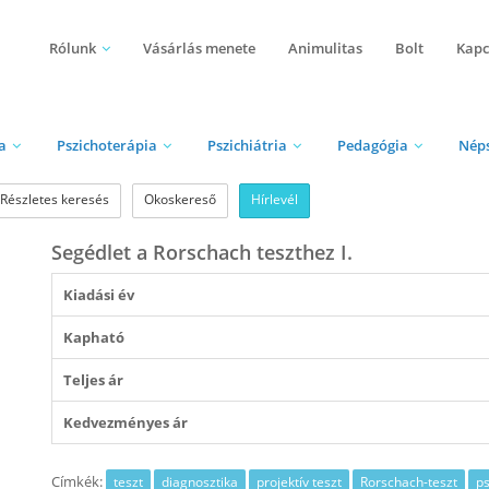
Rólunk
Vásárlás menete
Animulitas
Bolt
Kapc
a
Pszichoterápia
Pszichiátria
Pedagógia
Nép
Részletes keresés
Okoskereső
Hírlevél
Segédlet a Rorschach teszthez I.
Kiadási év
Kapható
Teljes ár
Kedvezményes ár
Címkék:
teszt
diagnosztika
projektív teszt
Rorschach-teszt
p