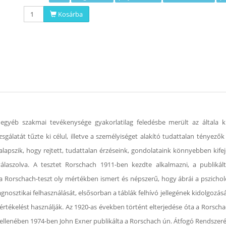
Kosárba
egyéb szakmai tevékenysége gyakorlatilag feledésbe merült az általa ki
latát tűzte ki célul, illetve a személyiséget alakító tudattalan tényezők 
alapszik, hogy rejtett, tudattalan érzéseink, gondolataink könnyebben ki
 válaszolva. A tesztet Rorschach 1911-ben kezdte alkalmazni, a publi
a Rorschach-teszt oly mértékben ismert és népszerű, hogy ábrái a pszichol
nosztikai felhasználását, elsősorban a táblák felhívó jellegének kidolgozásá
értékelést használják. Az 1920-as években történt elterjedése óta a Rorscha
ellenében 1974-ben John Exner publikálta a Rorschach ún. Átfogó Rendszer