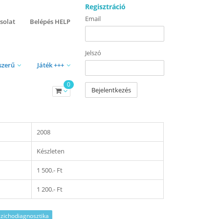
Regisztráció
Email
solat
Belépés HELP
Jelszó
szerű
Játék +++
0
Bejelentkezés
2008
Készleten
1 500.- Ft
1 200.- Ft
szichodiagnosztika