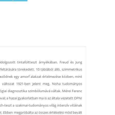
dolgozott tintafoltteszt árnyékában. Freud és Jung
feltárására törekedett. 10 táblából álló, szimmetrikus
fejeződnek egy amorf alakzat értelmezése közben, mint
kált változat 1921-ben jelent meg. Noha tudományos
ógiai diagnosztika szimbólumává váltak. Mérei Ferenc
val; a hazai gyakorlatban ma is az általa vezetett OPNI
ch-teszt a szakmai-tudományos világ intenzív vitáinak
ét. Ebben megpróbálta az összes értékelési mód bevált