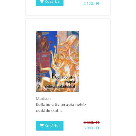
Kosárba
2 120.- Ft
Madsen
Kollaboratív terápia nehéz
családokkal...
3 850.- Ft
Kosárba
3 080.- Ft