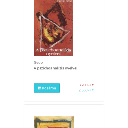
Gedo
A pszichoanalízis nyelvei
3 200.- Ft
Kosárba
2 560.- Ft