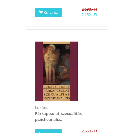
2 690.- Ft
Kosárba
2 152.- Ft
Lukács
Párkapcsolat, szexualitás,
pszichoanalíz...
2 650.- Ft