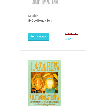
Kottler
Gyógyítónak lenni
3 900.- Ft
Kosárba
3 120.- Ft