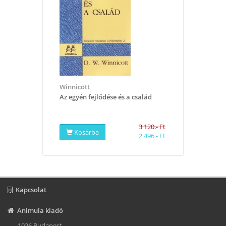
Winnicott
Az egyén fejlődése és a család
3 120.- Ft
Kosárba
2 496.- Ft
Kapcsolat
Animula kiadó
1026 Budapest