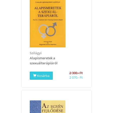
Szilágyi
Alapismeretek a
szexuálterápiáról
2 300.- Ft
Kosárba
2 070.- Ft