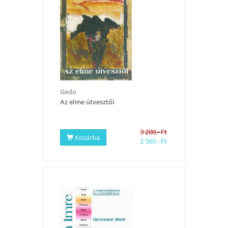
Gedo
Az elme útvesztői
3 200.- Ft
Kosárba
2 560.- Ft