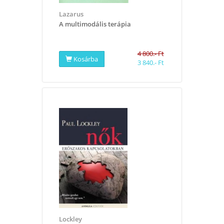
Lazarus
A multimodális terápia
4 800.- Ft
Kosárba
3 840.- Ft
Lockley