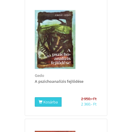
Gedo
A pszichoanalízis fejlődése
2 950.- Ft
Kosárba
2 360.- Ft