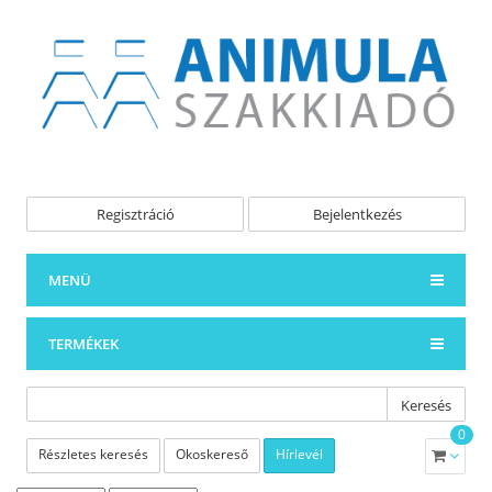
Regisztráció
Bejelentkezés
MENÜ
TERMÉKEK
Keresés
0
Részletes keresés
Okoskereső
Hírlevél