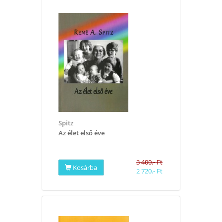
Spitz
Az élet első éve
3 400.- Ft
Kosárba
2 720.- Ft