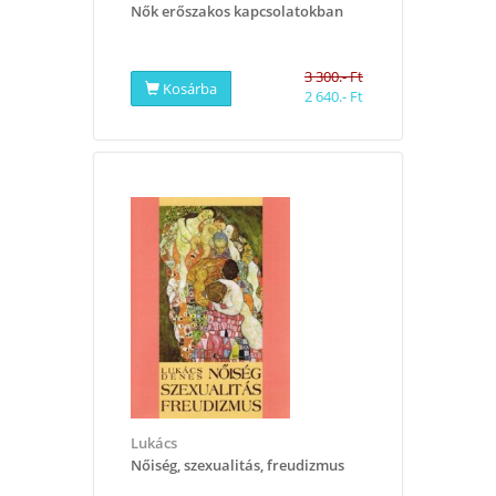
Nők erőszakos kapcsolatokban
3 300.- Ft
Kosárba
2 640.- Ft
Lukács
Nőiség, szexualitás, freudizmus