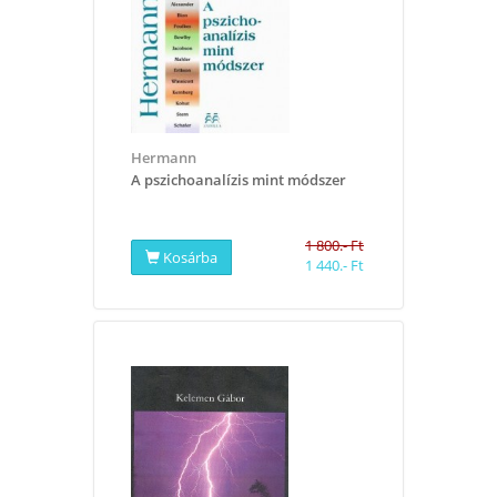
Hermann
A pszichoanalízis mint módszer
1 800.- Ft
Kosárba
1 440.- Ft