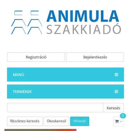
Regisztráció
Bejelentkezés
MENÜ
TERMÉKEK
Keresés
0
Részletes keresés
Okoskereső
Hírlevél