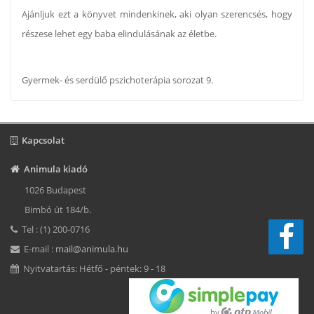
Ajánljuk ezt a könyvet mindenkinek, aki olyan szerencsés, hogy
részese lehet egy baba elindulásának az életbe.
Gyermek- és serdülő pszichoterápia sorozat 9.
Kapcsolat
Animula kiadó
1026 Budapest
Bimbó út 184/b.
Tel : (1) 200-0716
E-mail :
mail@animula.hu
Nyitvatartás: Hétfő - péntek: 9 - 18