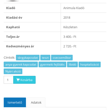
Kiadó
Animula Kiadó
Kiadási év
2018
Kapható
Készleten
Teljes ár
3 400.- Ft
Kedvezményes ár
2 720.- Ft
Címkék:
tárgykapcsolat
teszt
csecsemőkor
anya-gyerek kapcsolat
gyermeki fejlődés
libidó
hospitalizáció
Nyári akció
Kosárba
Ismertető
Adatok