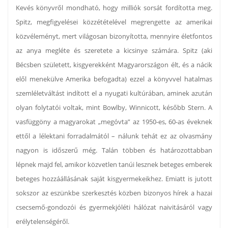
Kevés könyvről mondható, hogy milliók sorsát fordította meg.
Spitz, megfigyelései közzétételével megrengette az amerikai
közvéleményt, mert világosan bizonyította, mennyire életfontos
az anya megléte és szeretete a kicsinye számára. Spitz (aki
Bécsben született, kisgyerekként Magyarországon élt, és a nácik
elől menekülve Amerika befogadta) ezzel a könyvvel hatalmas
szemléletváltást indított el a nyugati kultúrában, aminek azután
olyan folytatói voltak, mint Bowlby, Winnicott, később Stern. A
vasfüggöny a magyarokat „megóvta” az 1950-es, 60-as éveknek
ettől a lélektani forradalmától – nálunk tehát ez az olvasmány
nagyon is időszerű még. Talán többen és határozottabban
lépnek majd fel, amikor közvetlen tanúi lesznek beteges emberek
beteges hozzáállásának saját kisgyermekeikhez. Emiatt is jutott
sokszor az eszünkbe szerkesztés közben bizonyos hírek a hazai
csecsemő-gondozói és gyermekjóléti hálózat naivitásáról vagy
erélytelenségéről.