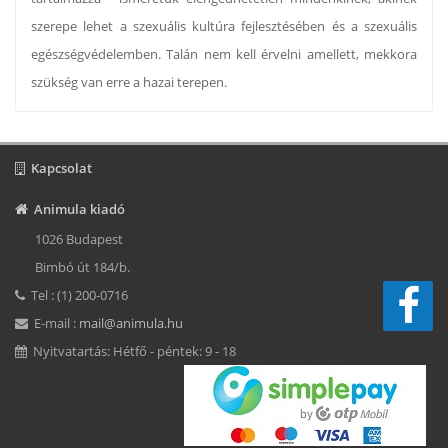
szerepe lehet a szexuális kultúra fejlesztésében és a szexuális
egészségvédelemben. Talán nem kell érvelni amellett, mekkora
szükség van erre a hazai terepen.
Kapcsolat
Animula kiadó
1026 Budapest
Bimbó út 184/b.
Tel : (1) 200-0716
E-mail :
mail@animula.hu
Nyitvatartás: Hétfő - péntek: 9 - 18