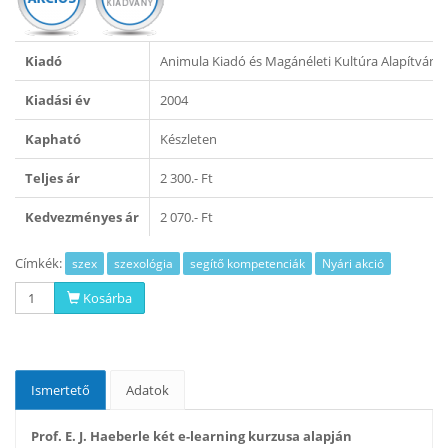
Kiadó
Animula Kiadó és Magánéleti Kultúra Alapítvány
Kiadási év
2004
Kapható
Készleten
Teljes ár
2 300.- Ft
Kedvezményes ár
2 070.- Ft
Címkék:
szex
szexológia
segítő kompetenciák
Nyári akció
Kosárba
Ismertető
Adatok
Prof. E. J. Haeberle két e-learning kurzusa alapján