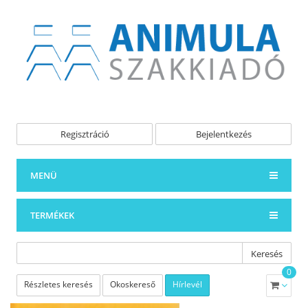
Regisztráció
Bejelentkezés
MENÜ
TERMÉKEK
Keresés
0
Részletes keresés
Okoskereső
Hírlevél