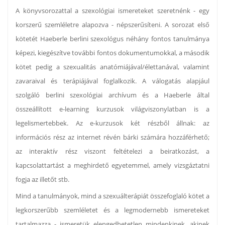
A könyvsorozattal a szexológiai ismereteket szeretnénk - egy
korszerű szemléletre alapozva - népszerűsíteni. A sorozat első
kötetét Haeberle berlini szexológus néhány fontos tanulmánya
képezi, kiegészítve további fontos dokumentumokkal, a második
kötet pedig a szexualitás anatómiájával/élettanával, valamint
zavaraival és terápiájával foglalkozik. A válogatás alapjául
szolgáló berlini szexológiai archívum és a Haeberle által
összeállított e-learning kurzusok világviszonylatban is a
legelismertebbek. Az e-kurzusok két részből állnak: az
információs rész az internet révén bárki számára hozzáférhető;
az interaktív rész viszont feltételezi a beiratkozást, a
kapcsolattartást a meghirdető egyetemmel, amely vizsgáztatni
fogja az illetőt stb.
Mind a tanulmányok, mind a szexuálterápiát összefoglaló kötet a
legkorszerűbb szemléletet és a legmodernebb ismereteket
tartalmazza - ismeretük elengedhetetlen mindenkinek, akinek