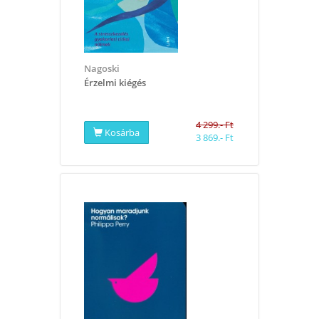
Nagoski
​Érzelmi kiégés
4 299.- Ft
Kosárba
3 869.- Ft