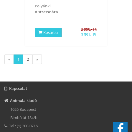
Polyánki
A stressz ára
3 990.- Ft
Kosárba
3 591.- Ft
«
1
2
»
Kapcsolat
Animula kiadó
1026 Budapest
Bimbó út 184/b.
Tel : (1) 200-0716