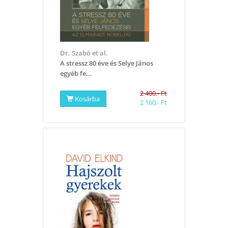
Dr. Szabó et al.
A stressz 80 éve és Selye János
egyéb fe...
2 400.- Ft
Kosárba
2 160.- Ft