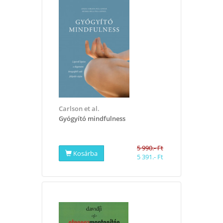
Carlson et al.
Gyógyító mindfulness
5 990.- Ft
Kosárba
5 391.- Ft