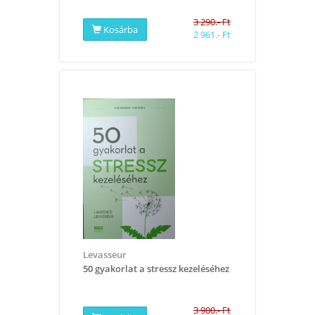
3 290.- Ft
Kosárba
2 961.- Ft
Levasseur
50 gyakorlat a stressz kezeléséhez
3 900.- Ft