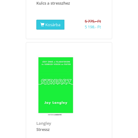
​Kulcs a stresszhez
5 775.- Ft
Kosárba
5 198.- Ft
Langley
​Stressz