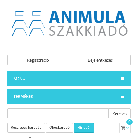
Regisztráció
Bejelentkezés
MENÜ
TERMÉKEK
Keresés
0
Részletes keresés
Okoskereső
Hírlevél