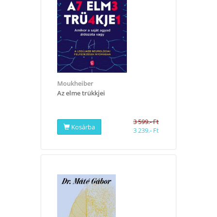
Moukheiber
​Az elme trükkjei
3 599.- Ft
Kosárba
3 239.- Ft