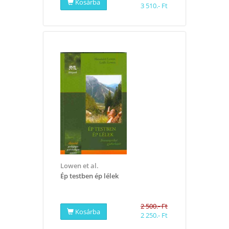
Kosárba
3 510.- Ft
Lowen et al.
Ép testben ép lélek
2 500.- Ft
Kosárba
2 250.- Ft