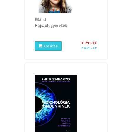
Elkind
​Hajszolt gyerekek
3 150.- Ft
Kosárba
2 835.- Ft