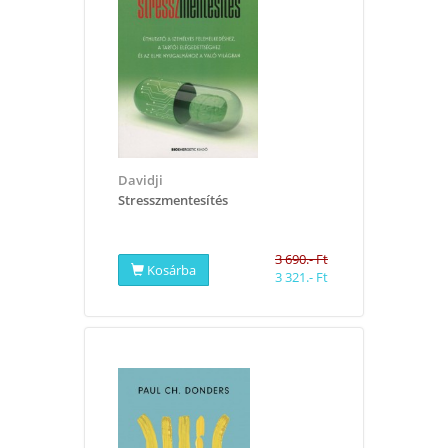
Davidji
​Stresszmentesítés
3 690.- Ft
Kosárba
3 321.- Ft