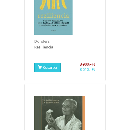
Donders
​Reziliencia
3 900.- Ft
Kosárba
3 510.- Ft