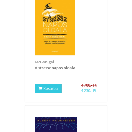
McGonigal
A stressz napos oldala
4 700.- Ft
Kosárba
4 230.- Ft