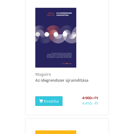
Maguire
Az idegrendszer újraindítása
4 900.- Ft
Kosárba
4 410.- Ft