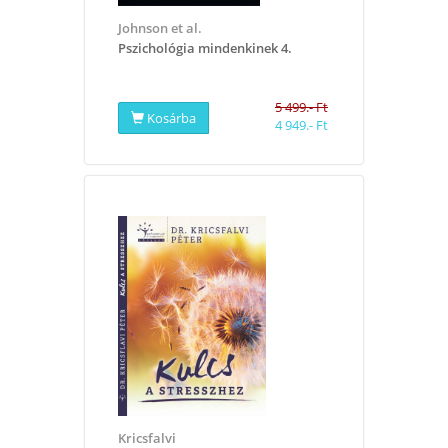
Johnson et al.
​Pszichológia mindenkinek 4.
5 499.- Ft
Kosárba
4 949.- Ft
Kricsfalvi