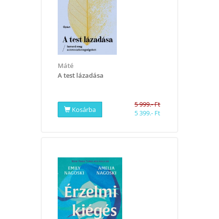
Máté
A test lázadása
5 999.- Ft
Kosárba
5 399.- Ft