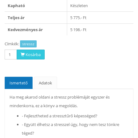
Kapható
Készleten
Teljes ár
5 775.- Ft
Kedvezményes ár
5 198.- Ft
Címkék:
stressz
Kosárba
Ismertető
Adatok
Ha meg akarod oldani a stressz problémáját egyszer és
mindenkorra, ez a könyv a megoldás.
- Fejlesztheted a stressztűrő képességed?
- Együtt élhetsz a stresszel úgy, hogy nem tesz tönkre
téged?