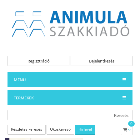
Regisztráció
Bejelentkezés
MENÜ
TERMÉKEK
Keresés
0
Részletes keresés
Okoskereső
Hírlevél