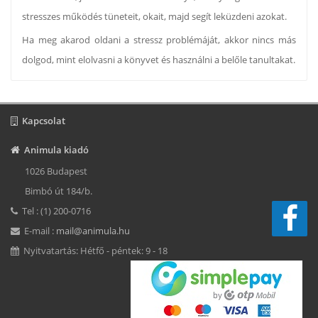
stresszes működés tüneteit, okait, majd segít leküzdeni azokat.
Ha meg akarod oldani a stressz problémáját, akkor nincs más
dolgod, mint elolvasni a könyvet és használni a belőle tanultakat.
Kapcsolat
Animula kiadó
1026 Budapest
Bimbó út 184/b.
Tel : (1) 200-0716
E-mail :
mail@animula.hu
Nyitvatartás: Hétfő - péntek: 9 - 18