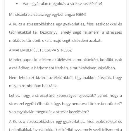
- Van egyáltalán megoldás a stressz kezelésére?
Mindezekre a válasz egy egybehangzó IGEN!
A Kulcs a stresszoldáshoz egy gyakorlatias, friss, eszközökkel és
technikákkal teli kézikönyv, amely segít felismerni a stresszes
működés tüneteit, okait, majd segít leküzdeni azokat.
A MAI EMBER ÉLETE CSUPA STRESSZ
Mindennapos küzdelem a túlélésért, a munkánkért, konfliktusok
a családban, a hétköznapi életben, a munkahelyen, iskolában.
Nem lehet ezt kizárni az életünkből. Ugyanakkor érezzük, hogy
milyen rombolóan hat ránk.
Lehet, hogy a stressztűrő képességet fejlesszük? Lehet, hogy a
stresszel együtt élhetünk úgy, hogy nem tesz tönkre bennünket?
Van egyáltalán megoldás a stressz kezelésére?
A Kulcs a stresszoldáshoz egy gyakorlatias, friss, eszközökkel és
technikákkal, javaslatokkal teli kézikönyv, amely segít felismerni a