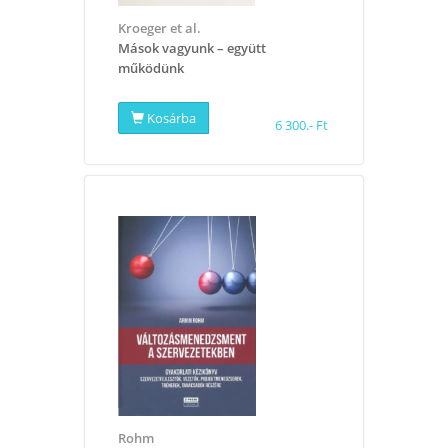
Kroeger et al.
Mások vagyunk – együtt
működünk
Kosárba
6 300.- Ft
Rohm