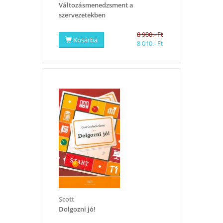
Változásmenedzsment a
szervezetekben
8 900.- Ft
Kosárba
8 010.- Ft
Scott
Dolgozni jó!