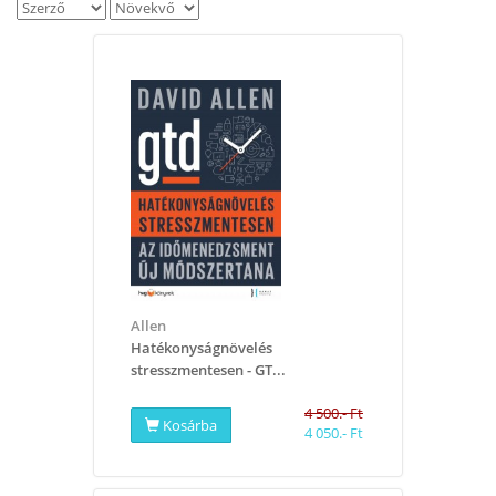
Allen
​Hatékonyságnövelés
stresszmentesen - GT...
4 500.- Ft
Kosárba
4 050.- Ft