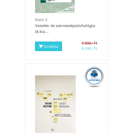
Klein S.
Vezetés- és szervezetpszichológia
(8.kia...
9 000.- Ft
Kosárba
8 100.- Ft