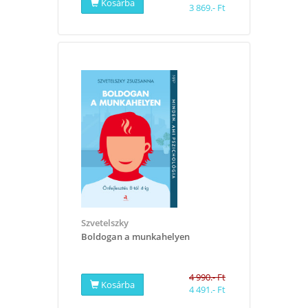
Kosárba
3 869.- Ft
Szvetelszky
Boldogan a munkahelyen
4 990.- Ft
Kosárba
4 491.- Ft