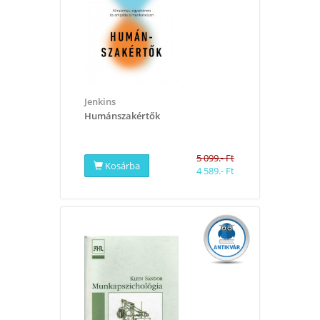
Jenkins
​Humánszakértők
5 099.- Ft
Kosárba
4 589.- Ft