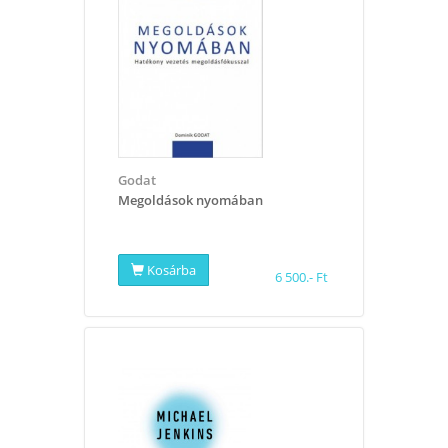
Godat
Megoldások nyomában
Kosárba
6 500.- Ft