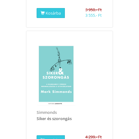
3 950.- Ft
Kosárba
3 555.- Ft
Simmonds
Siker és szorongás
4 299.- Ft