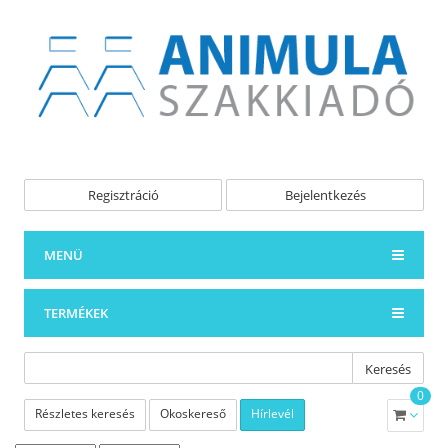
Regisztráció
Bejelentkezés
MENÜ
TERMÉKEK
Keresés
0
Részletes keresés
Okoskereső
Hírlevél