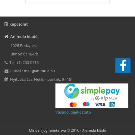
Kapcsolat
Animula kiadó
1026 Budapest
Bimbó út 184/b.
Tel : (1) 200-0716
E-mail :
mail@animula.hu
Nyitvatartás: Hétfő - péntek: 9 - 18
Vásárlói tájékoztató
Minden jog fenntartva © 2016 -
Animula kiadó