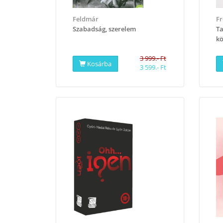
Feldmár
Fr
Szabadság, szerelem
Ta
kö
3 999.- Ft
Kosárba
3 599.- Ft