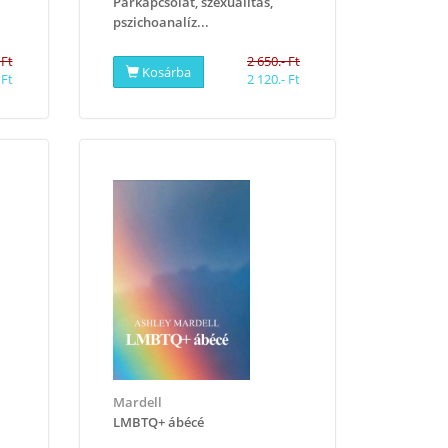
Párkapcsolat, szexualitás,
pszichoanalíz...
 Ft
2 650.- Ft
Kosárba
 Ft
2 120.- Ft
Mardell
LMBTQ+ ábécé