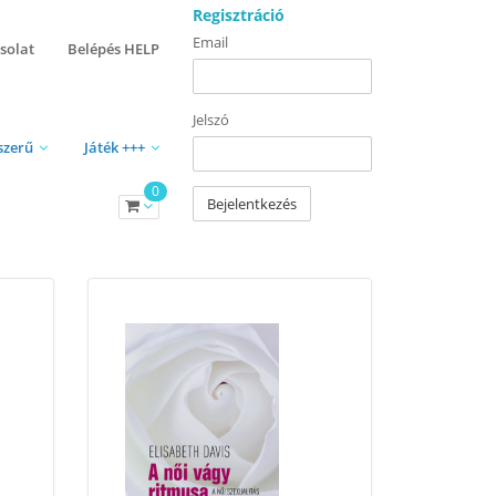
Regisztráció
Email
solat
Belépés HELP
Jelszó
szerű
Játék +++
0
Bejelentkezés