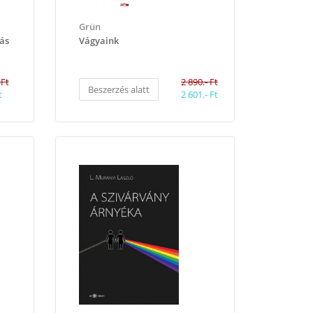
Grün
tás
​Vágyaink
 Ft
2 890.- Ft
Beszerzés alatt
t
2 601.- Ft