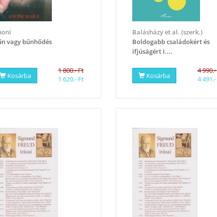
noni
Balásházy et al. (szerk.)
n vagy bűnhődés
Boldogabb családokért és
ifjúságért I....
1 800.- Ft
4 990.-
Kosárba
Kosárba
1 620.- Ft
4 491.-