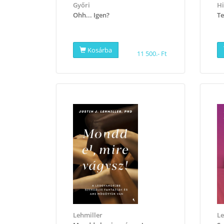
Győri
Hi
Ohh... Igen?
Te
Kosárba
11 500.- Ft
Lehmiller
L