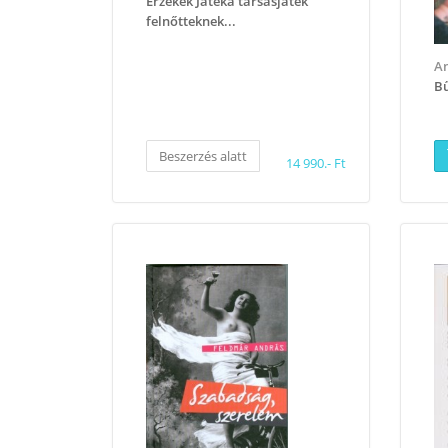
Érzékek Játéka társasjáték
felnőtteknek...
A
Bű
Beszerzés alatt
14 990.- Ft