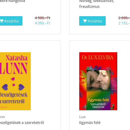
exre hangolva
Nőiség, szexualitás,
freudizmus
4 500.- Ft
2 690.-
Kosárba
Kosárba
4 050.- Ft
2 152.-
unn
Lux
szélgetések a szeretetről
Egymás felé