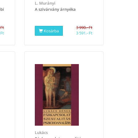
L. Murányi
bbi
A szivárvány árnyéka
 Ft
3 990.- Ft
Kosárba
 Ft
3 591.- Ft
Lukács