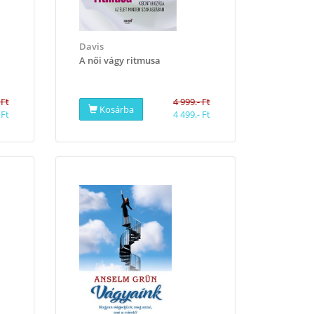
Davis
​A női vágy ritmusa
 Ft
4 999.- Ft
Kosárba
 Ft
4 499.- Ft