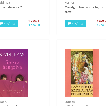
ddinga
Kerner
 már elmentél?
Mesélj, milyen volt a legutó
szex?
3 999.- Ft
4 999.-
Kosárba
Kosárba
3 599.- Ft
4 499.-
eman
Lukács