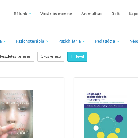
Rólunk
Vásárlás menete
Animulitas
Bolt
Kapc
a
Pszichoterápia
Pszichiátria
Pedagógia
Nép
Részletes keresés
Okoskereső
Hírlevél