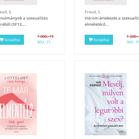
eud, S.
Freud, S.
nulmányok a szexualitás
Három értekezés a szexuali
réből (SF13....
elméletérő...
1 000.- Ft
1 200.-
Kosárba
Kosárba
800.- Ft
960.- F