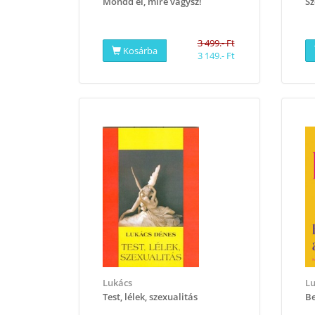
​Mondd el, mire vágysz!
Sz
3 499.- Ft
Kosárba
3 149.- Ft
Lukács
L
Test, lélek, szexualitás
Be