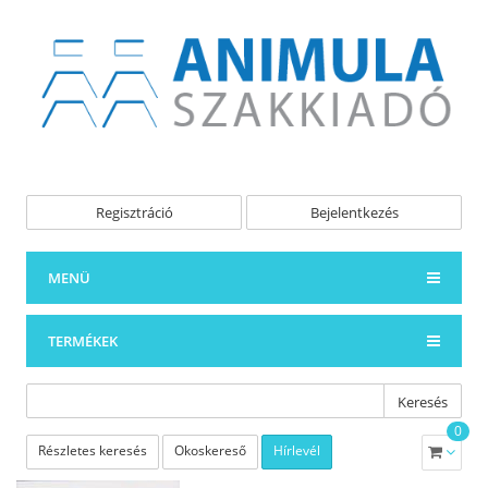
Regisztráció
Bejelentkezés
MENÜ
TERMÉKEK
Keresés
0
Részletes keresés
Okoskereső
Hírlevél