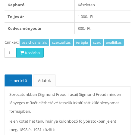
Kapható
Készleten
Teljes ár
1 000.- Ft
Kedvezményes ár
800.- Ft
Címkék:
pszichoanalízis
szexualitás
terápia
szex
analitikus
Kosárba
Ismertető
Adatok
Sorozatunkban (Sigmund Freud írásai) Sigmund Freud minden
lényeges művét elérhetővé tesszük irkafűzött különlenyomat
formájában.
Jelen kötet hét tanulmánya különböző folyóiratokban jelent
meg, 1898 és 1931 között: