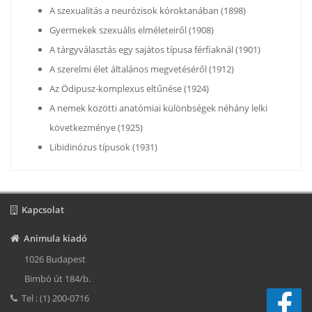
A szexualitás a neurózisok kóroktanában (1898)
Gyermekek szexuális elméleteiről (1908)
A tárgyválasztás egy sajátos típusa férfiaknál (1901)
A szerelmi élet általános megvetéséről (1912)
Az Ödipusz-komplexus eltűnése (1924)
A nemek közötti anatómiai különbségek néhány lelki
következménye (1925)
Libidinózus típusok (1931)
Kapcsolat
Animula kiadó
1026 Budapest
Bimbó út 184/b.
Tel : (1) 200-0716