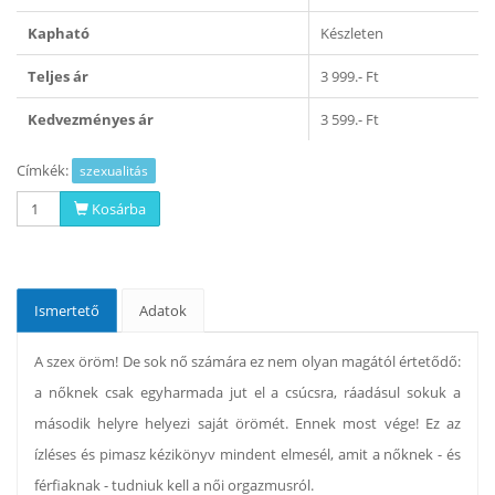
Kapható
Készleten
Teljes ár
3 999.- Ft
Kedvezményes ár
3 599.- Ft
Címkék:
szexualitás
Kosárba
Ismertető
Adatok
A szex öröm! De sok nő számára ez nem olyan magától értetődő:
a nőknek csak egyharmada jut el a csúcsra, ráadásul sokuk a
második helyre helyezi saját örömét. Ennek most vége! Ez az
ízléses és pimasz kézikönyv mindent elmesél, amit a nőknek - és
férfiaknak - tudniuk kell a női orgazmusról.