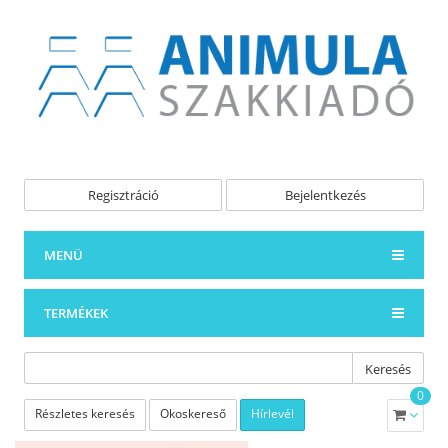
Regisztráció
Bejelentkezés
MENÜ
TERMÉKEK
Keresés
0
Részletes keresés
Okoskereső
Hírlevél