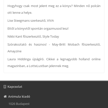
Hogyhogy csak most jelent meg ez a könyv? Minden nő polcán
ott lenne a helye.
Lise Steegmans szerkesztő, VIVA
Ettől a könyvtől spontán orgazmusod lesz!
Nikki Kant főszerkesztő, Style Today
Szórakoztató és hasznos! - May-Britt Mobach főszerkesztő,
Amayzine
Laura Hiddinga újságíró. Cikkei a legnagyobb holland online
magazinban, a LotteLustban jelennek meg.
Kapcsolat
Animula kiadó
1026 Budapest