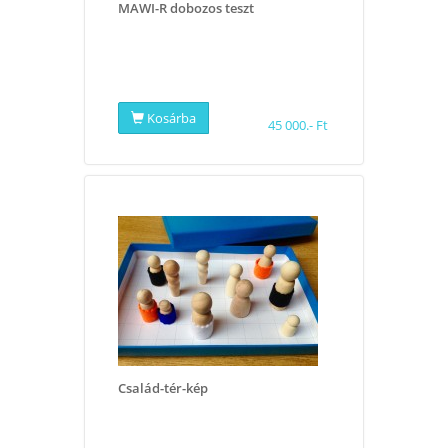
MAWI-R dobozos teszt
Kosárba
45 000.- Ft
Család-tér-kép