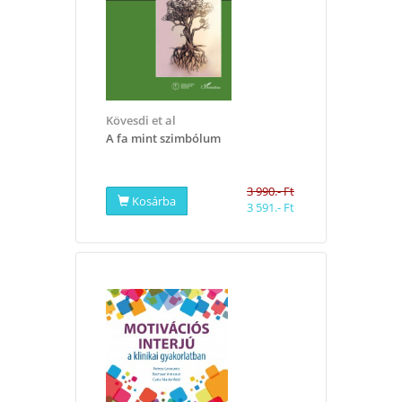
Kövesdi et al
A fa mint szimbólum
3 990.- Ft
Kosárba
3 591.- Ft