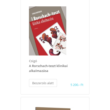
Csigó
A Rorschach-teszt klinikai
alkalmazása
Beszerzés alatt
5 200.- Ft