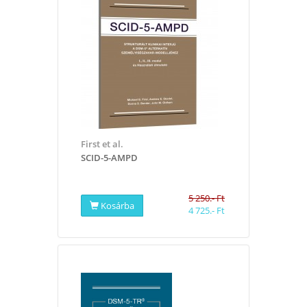
First et al.
SCID-5-AMPD
5 250.- Ft
Kosárba
4 725.- Ft