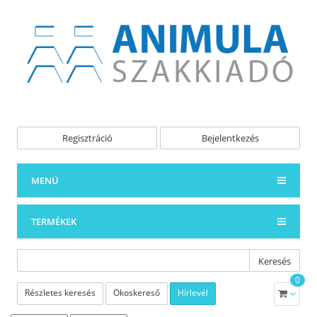
Regisztráció
Bejelentkezés
MENÜ
TERMÉKEK
Keresés
0
Részletes keresés
Okoskereső
Hírlevél