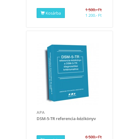
1 500.- Ft
Kosárba
1 200.- Ft
APA
DSM-5-TR referencia-kézikönyv
6 500.- Ft