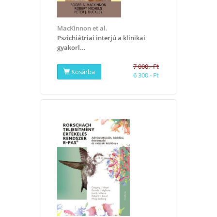
MacKinnon et al.
Pszichiátriai interjú a klinikai
gyakorl...
7 000.- Ft
Kosárba
6 300.- Ft