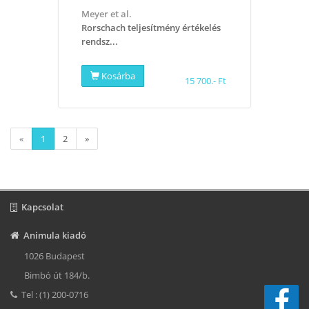
Meyer et al.
​Rorschach teljesítmény értékelés
rendsz...
Kosárba
15 700.- Ft
«
1
2
»
Kapcsolat
Animula kiadó
1026 Budapest
Bimbó út 184/b.
Tel : (1) 200-0716