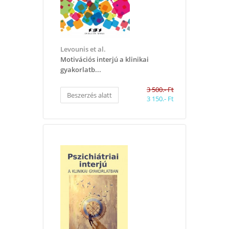
Levounis et al.
Motivációs interjú a klinikai
gyakorlatb...
3 500.- Ft
Beszerzés alatt
3 150.- Ft