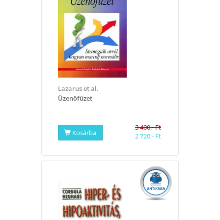
Lazarus et al.
Üzenőfüzet
3 400.- Ft
Kosárba
2 720.- Ft