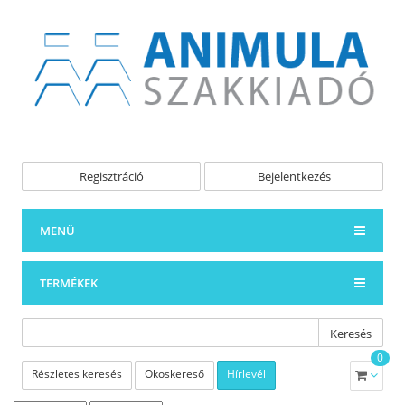
Regisztráció
Bejelentkezés
MENÜ
TERMÉKEK
Keresés
0
Részletes keresés
Okoskereső
Hírlevél