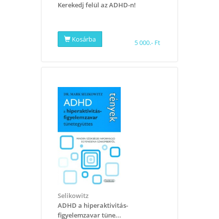
Kerekedj felül az ADHD-n!
Kosárba
5 000.- Ft
Selikowitz
ADHD a hiperaktivitás-
figyelemzavar tüne...