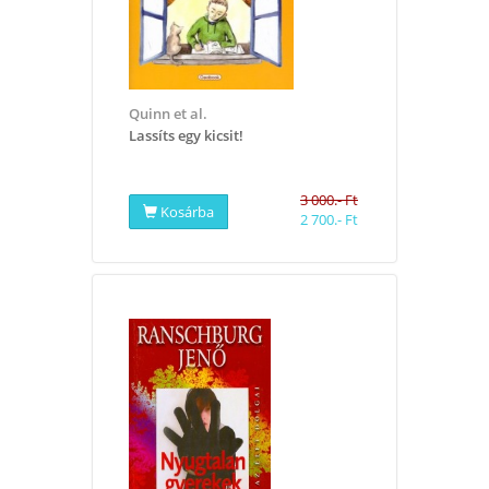
Quinn et al.
Lassíts egy kicsit!
3 000.- Ft
Kosárba
2 700.- Ft