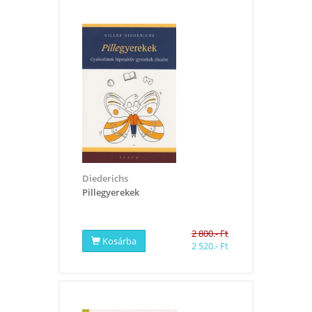
Diederichs
​Pillegyerekek
2 800.- Ft
Kosárba
2 520.- Ft