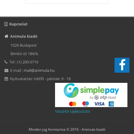
Kapcsolat
Animula kiadó
1026 Budapest
Bimbó út 184/b.
Tel : (1) 200-0716
E-mail :
mail@animula.hu
Nyitvatartás: Hétfő - péntek: 9 - 18
Vásárlói tájékoztató
Minden jog fenntartva © 2016 -
Animula kiadó