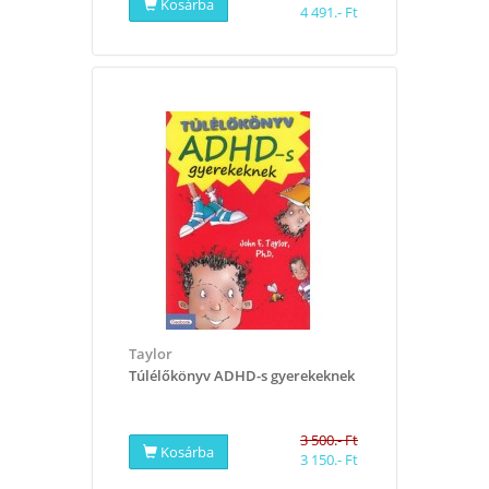
Kosárba
4 491.- Ft
​Taylor
Túlélőkönyv ADHD-s gyerekeknek
3 500.- Ft
Kosárba
3 150.- Ft