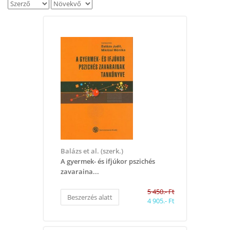
Balázs et al. (szerk.)
A gyermek- és ifjúkor pszichés
zavaraina...
5 450.- Ft
Beszerzés alatt
4 905.- Ft