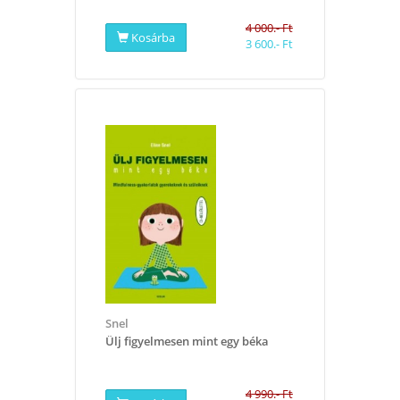
4 000.- Ft
Kosárba
3 600.- Ft
Snel
Ülj figyelmesen mint egy béka
4 990.- Ft