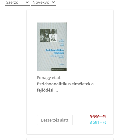
Fonagy et al.
Pszichoanalitikus elméletek a
fejlődési ...
3 990.- Ft
Beszerzés alatt
3 591.- Ft