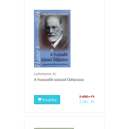
Lohmann, H.
A huszadik század Ödipusza
2 490.- Ft
Kosárba
2 241.- Ft