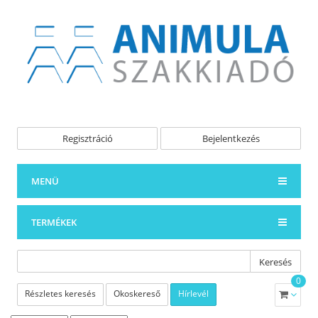
Regisztráció
Bejelentkezés
MENÜ
TERMÉKEK
Keresés
0
Részletes keresés
Okoskereső
Hírlevél