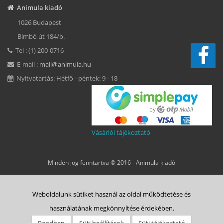
Animula kiadó
1026 Budapest
Bimbó út 184/b.
Tel : (1) 200-0716
E-mail :
mail@animula.hu
Nyitvatartás: Hétfő - péntek: 9 - 18
Vásárlói tájékoztató
Minden jog fenntartva © 2016 -
Animula kiadó
Süti beállítások
Weboldalunk sütiket használ az oldal működtetése és
ÁSZF
Adatkezelési tájékoztató
Süti tájékoztató
Szerzői jog
használatának megkönnyítése érdekében.
Rólunk
Vásárlás menete
Animulitas
Bolt
Kapcsolat