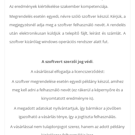
Az eredmények kiértékelése szakember kompetenciája.
Megrendelés esetén egyedi, névre szóló szoftver készül. Kérjük, a
megjegyzésnél adja meg a szoftver felhasználó nevét. A rendelés
után elektronikusan küldjük a telepítő fájlt, leírást és számlát. A
szoftver kizárólag windows operációs rendszer alatt fut.
A szoftvert szerzői jog védi
.
A vásárlással elfogadja a licencszerződést:
A szoftver megrendelése esetén egyedi példány készül, amihez
meg kell adni a felhasználó nevét (ez rákerül a képernyőre és a
kinyomtatott eredményre is).
A megadott adatokat nyilvántartjuk, így bármikor a jövőben
igazolható a vásárlás ténye, így a jogtiszta felhasználás.
A vásárlással nem tulajdonjogot szerez, hanem az adott példány