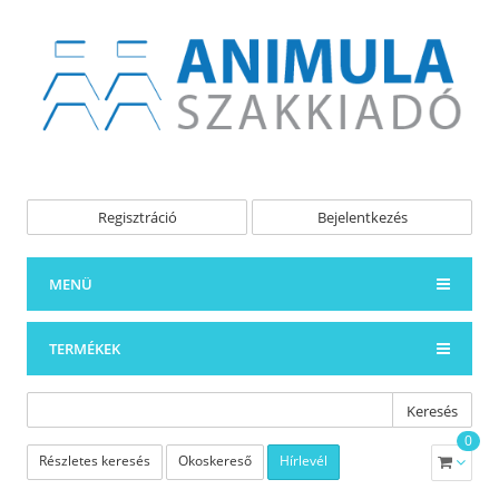
Regisztráció
Bejelentkezés
MENÜ
TERMÉKEK
Keresés
0
Részletes keresés
Okoskereső
Hírlevél