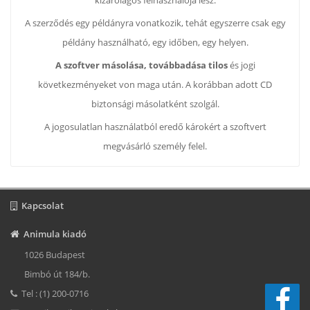
kizárólagos felhasználója lesz.
A szerződés egy példányra vonatkozik, tehát egyszerre csak egy
példány használható, egy időben, egy helyen.
A szoftver másolása, továbbadása tilos
és jogi
következményeket von maga után. A korábban adott CD
biztonsági másolatként szolgál.
A jogosulatlan használatból eredő károkért a szoftvert
megvásárló személy felel.
Kapcsolat
Animula kiadó
1026 Budapest
Bimbó út 184/b.
Tel : (1) 200-0716