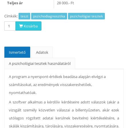
Teljes ár
28 000.- Ft
Címkék:
teszt
pszichodiagnosztika
pszichológiai tesztek
Kosárba
Ismertető
Adatok
A pszichológiai tesztek használatáról
A program a nyerspont-értékek beadása alapján elvégzi a
számításokat, az eredmények visszakereshetőek,
nyomtathatóak.
A szoftver alkalmas a kérdőív kérdéseire adott válaszok (akár a
vizsgált személy közvetlen válaszai a billentyűzeten, akár ezek
utólagos rögzített adatai kerülnek bevitelre) kiértékelésére, a
skálák kiszámítására, tárolására, visszakeresésére, nyomtatására.