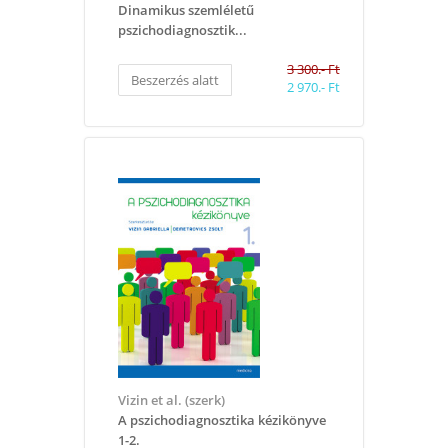
​Dinamikus szemléletű
pszichodiagnosztik...
3 300.- Ft
Beszerzés alatt
2 970.- Ft
Vizin et al. (szerk)
A pszichodiagnosztika kézikönyve
1-2.