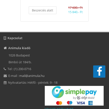
17 600.- Ft
Beszerzés alatt
15 840.- Ft
Kapcsolat
Animula kiadó
1026 Budapest
Bimbó út 184/b.
Tel : (1) 200-0716
E-mail :
mail@animula.hu
Nyitvatartás: Hétfő - péntek: 9 - 18
Vásárlói tájékoztató