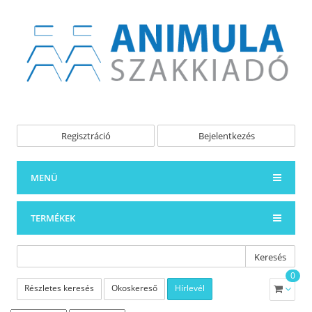
Regisztráció
Bejelentkezés
MENÜ
TERMÉKEK
Keresés
0
Részletes keresés
Okoskereső
Hírlevél