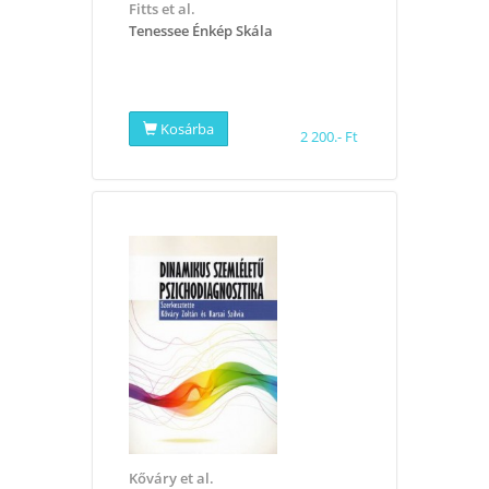
Fitts et al.
Tenessee Énkép Skála
Kosárba
2 200.- Ft
Kőváry et al.