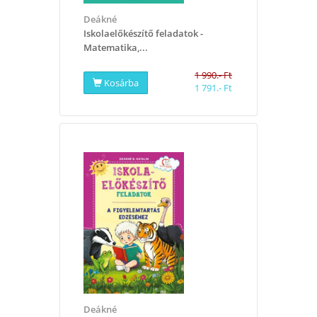
Deákné
Iskolaelőkészítő feladatok -
Matematika,...
1 990.- Ft
Kosárba
1 791.- Ft
Deákné