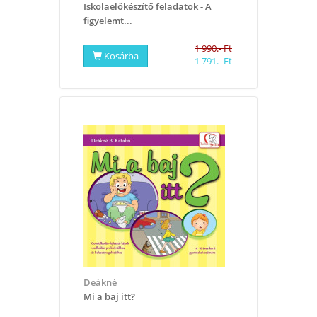
Iskolaelőkészítő feladatok - A
figyelemt...
1 990.- Ft
Kosárba
1 791.- Ft
Deákné
Mi a baj itt?