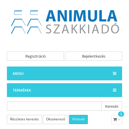
Regisztráció
Bejelentkezés
MENÜ
TERMÉKEK
Keresés
0
Részletes keresés
Okoskereső
Hírlevél