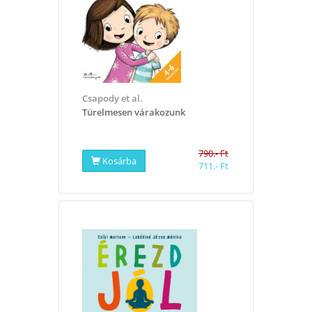
Csapody et al.
​Türelmesen várakozunk
790.- Ft
Kosárba
711.- Ft