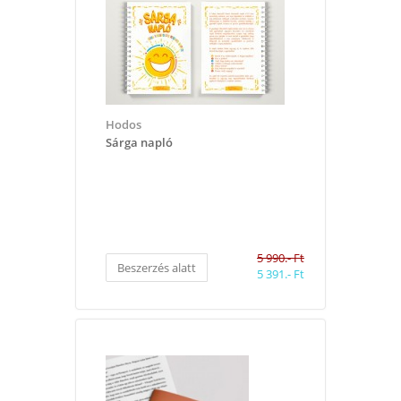
Hodos
Sárga napló
5 990.- Ft
Beszerzés alatt
5 391.- Ft