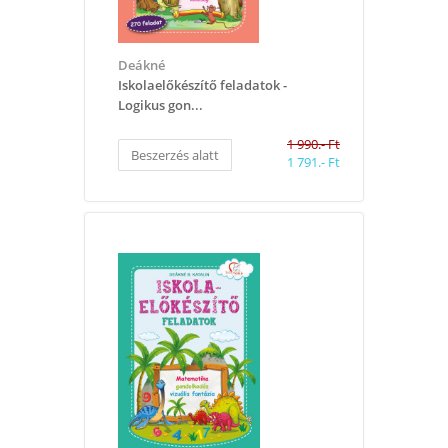
Deákné
Iskolaelőkészítő feladatok -
Logikus gon...
1 990.- Ft
Beszerzés alatt
1 791.- Ft