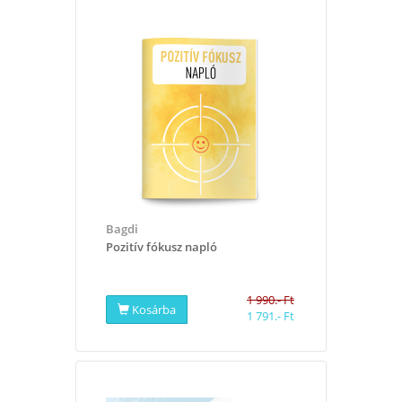
Bagdi
Pozitív fókusz napló
1 990.- Ft
Kosárba
1 791.- Ft