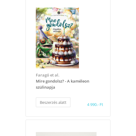
Faragó et al.
Mire gondolsz? - A kaméleon
szülinapja
Beszerzés alatt
4 990.- Ft