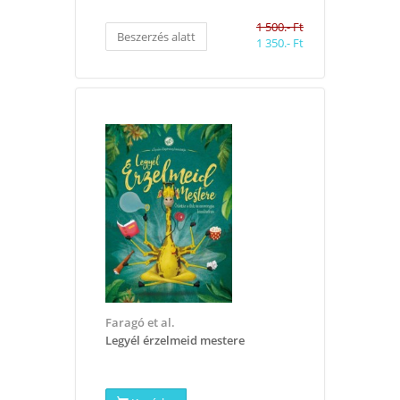
1 500.- Ft
Beszerzés alatt
1 350.- Ft
Faragó et al.
Legyél érzelmeid mestere