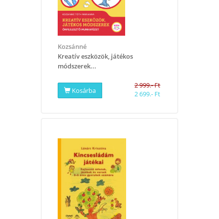
Kozsánné
​Kreatív eszközök, játékos
módszerek...
2 999.- Ft
Kosárba
2 699.- Ft