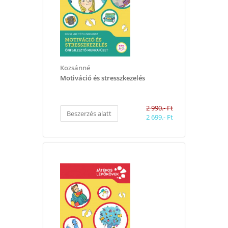
Kozsánné
​Motiváció és stresszkezelés
2 990.- Ft
Beszerzés alatt
2 699.- Ft