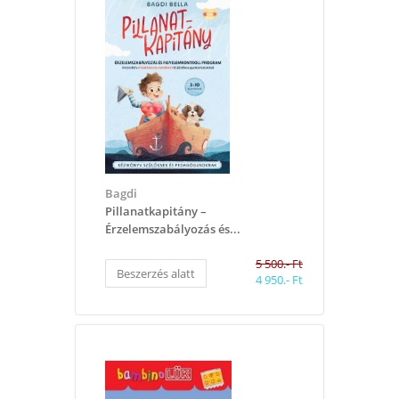
Bagdi
Pillanatkapitány –
Érzelemszabályozás és...
5 500.- Ft
Beszerzés alatt
4 950.- Ft