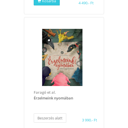
Kosárba
4 490.- Ft
Faragó et al.
Érzelmeink nyomában
Beszerzés alatt
3 990.- Ft