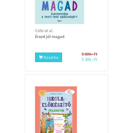
Csíki et al.
Érezd jól magad
5 999.- Ft
Kosárba
5 399.- Ft