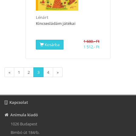
Lénárt
Kincsesládám játékai
1 680.- Ft
Kosárba
1 512.- Ft
«
1
2
3
4
»
Kapcsolat
Animula kiadó
1026 Budapest
Bimbó út 184/b.