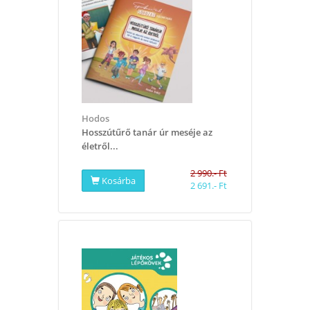
Hodos
Hosszútűrő tanár úr meséje az
életről...
2 990.- Ft
Kosárba
2 691.- Ft