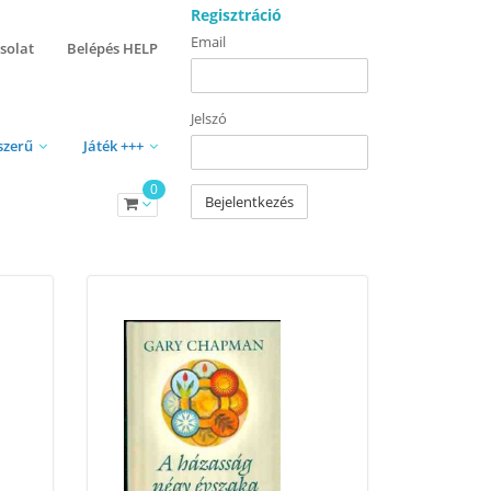
Regisztráció
Email
solat
Belépés HELP
Jelszó
szerű
Játék +++
0
Bejelentkezés