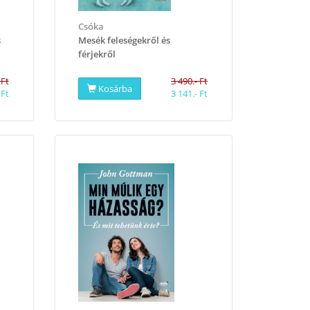
Csóka
s
​Mesék feleségekről és
férjekről
 Ft
3 490.- Ft
Kosárba
 Ft
3 141.- Ft