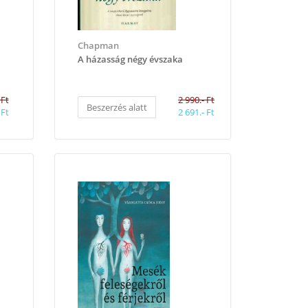
Chapman
A házasság négy évszaka
 Ft
2 990.- Ft
Beszerzés alatt
 Ft
2 691.- Ft