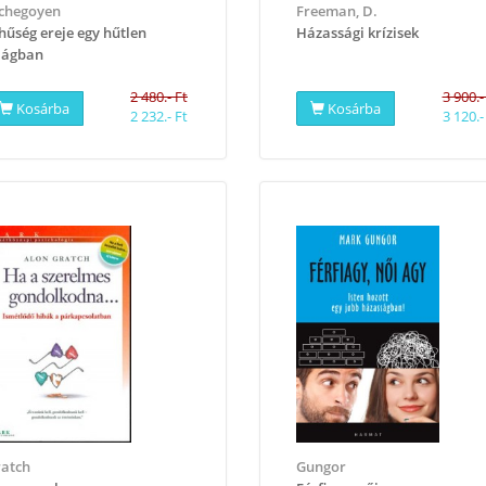
chegoyen
Freeman, D.
hűség ereje egy hűtlen
Házassági krízisek
lágban
2 480.- Ft
3 900.-
Kosárba
Kosárba
2 232.- Ft
3 120.-
atch
Gungor