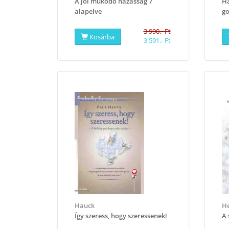
A jól működő házasság 7
Ha
alapelve
go
3 990.- Ft
Kosárba
3 591.- Ft
Hauck
He
Így szeress, hogy szeressenek!
A 