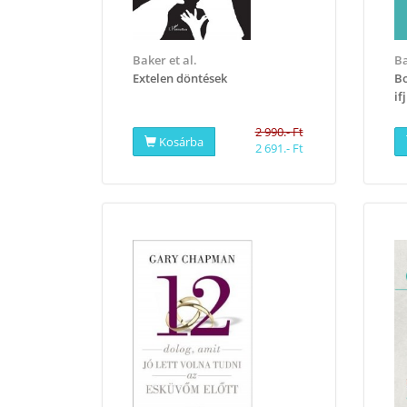
Baker et al.
Ba
Extelen döntések
Bo
if
2 990.- Ft
Kosárba
2 691.- Ft