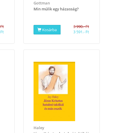
Gottman
Min múlik egy házasság?
 Ft
3 990.- Ft
Kosárba
 Ft
3 591.- Ft
Haley