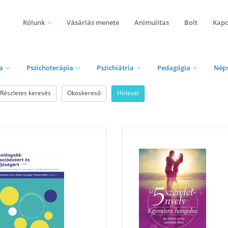
Rólunk
Vásárlás menete
Animulitas
Bolt
Kapc
a
Pszichoterápia
Pszichiátria
Pedagógia
Nép
Részletes keresés
Okoskereső
Hírlevél