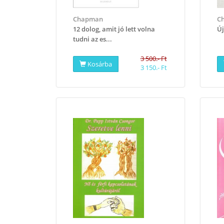
Chapman
Ch
12 dolog, amit jó lett volna
Új
tudni az es...
3 500.- Ft
Kosárba
3 150.- Ft