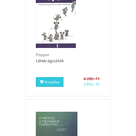
Popper
Lélekrágcsálók
4 280.- Ft
Kosárba
3 852.- Ft