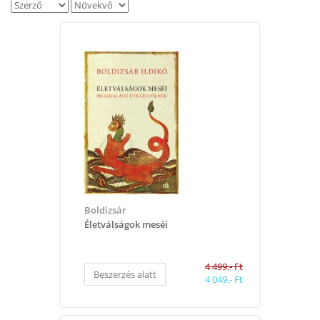
Boldizsár
Életválságok meséi
4 499.- Ft
Beszerzés alatt
4 049.- Ft