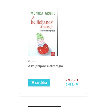
Gruhl
A keljfeljancsi-stratégia
2 980.- Ft
Kosárba
2 682.- Ft