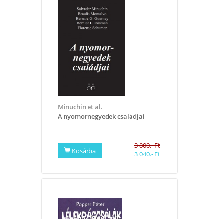
Minuchin et al.
A nyomornegyedek családjai
3 800.- Ft
Kosárba
3 040.- Ft