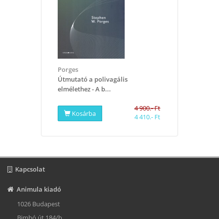
Porges
​Útmutató a polivagális
elmélethez - A b...
4 900.- Ft
Kosárba
4 410.- Ft
Kapcsolat
Animula kiadó
1026 Budapest
Bimbó út 184/b.