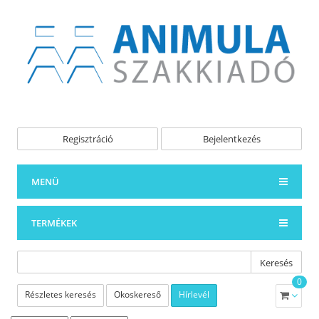
Regisztráció
Bejelentkezés
MENÜ
TERMÉKEK
Keresés
0
Részletes keresés
Okoskereső
Hírlevél