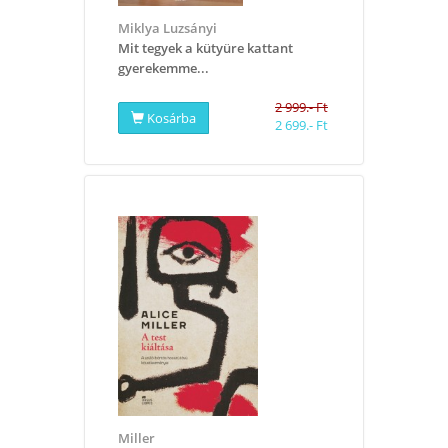
Miklya Luzsányi
​Mit tegyek a kütyüre kattant
gyerekemme...
2 999.- Ft
Kosárba
2 699.- Ft
Miller