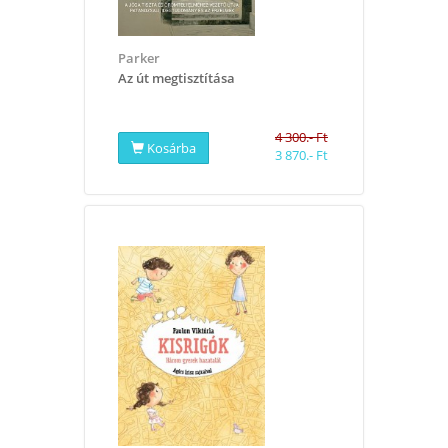
Parker
Az út megtisztítása
4 300.- Ft
Kosárba
3 870.- Ft