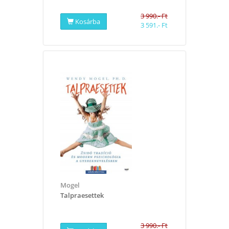
3 990.- Ft
Kosárba
3 591.- Ft
Mogel
Talpraesettek
3 990.- Ft