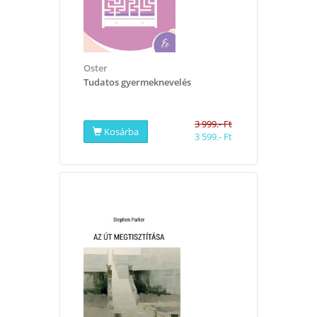
Oster
​Tudatos gyermeknevelés
3 999.- Ft
Kosárba
3 599.- Ft