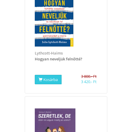
Lythcott-Haims
Hogyan neveljük felnőtté?
3 800.- Ft
Kosárba
3 420.- Ft