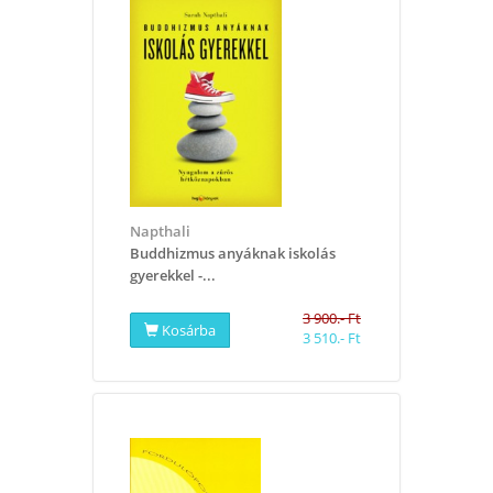
Napthali
​Buddhizmus anyáknak iskolás
gyerekkel -...
3 900.- Ft
Kosárba
3 510.- Ft