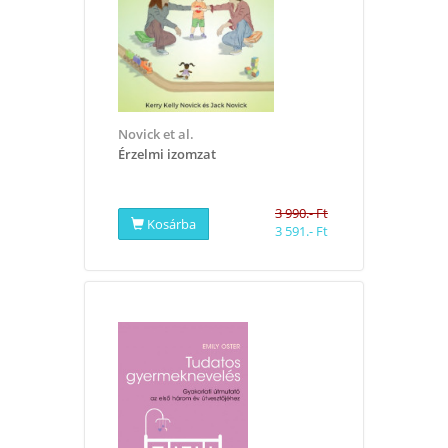
Novick et al.
​Érzelmi izomzat
3 990.- Ft
Kosárba
3 591.- Ft