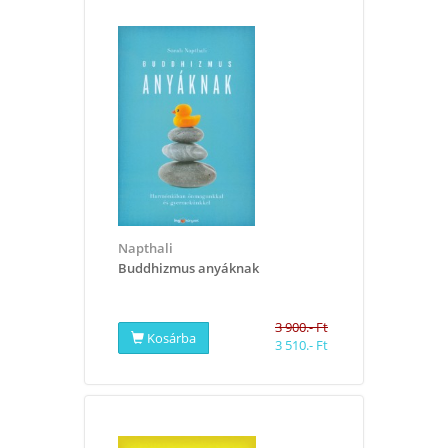
Napthali
Buddhizmus anyáknak
3 900.- Ft
Kosárba
3 510.- Ft