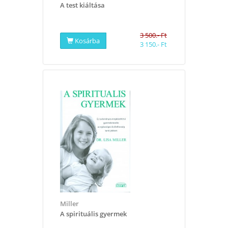
A test kiáltása
3 500.- Ft
Kosárba
3 150.- Ft
Miller
​A spirituális gyermek