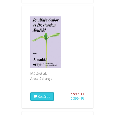
Máté et al.
A család ereje
5 999.- Ft
Kosárba
5 399.- Ft