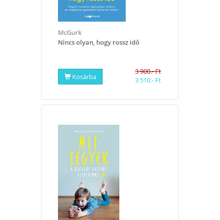
McGurk
​Nincs olyan, hogy rossz idő
3 900.- Ft
Kosárba
3 510.- Ft