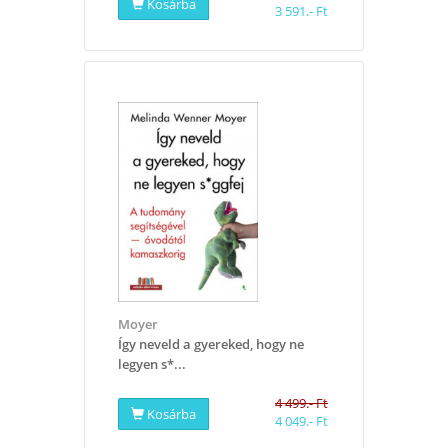
Kosárba
3 591.- Ft
Moyer
Így neveld a gyereked, hogy ne
legyen s*...
4 499.- Ft
Kosárba
4 049.- Ft