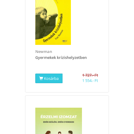
Newman
Gyermekek krízishelyzetben
1 727.- Ft
Kosárba
1 554.- Ft