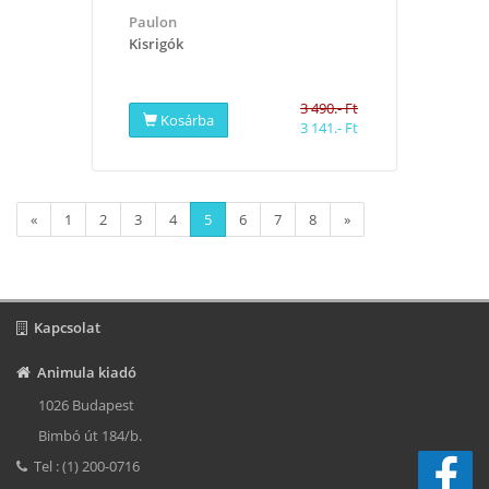
Paulon
Kisrigók
3 490.- Ft
Kosárba
3 141.- Ft
«
1
2
3
4
5
6
7
8
»
Kapcsolat
Animula kiadó
1026 Budapest
Bimbó út 184/b.
Tel : (1) 200-0716