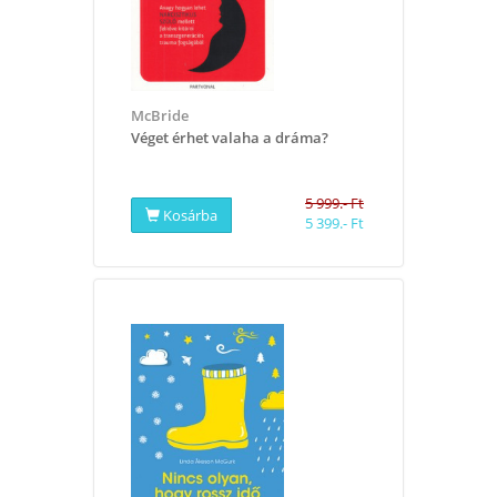
McBride
Véget érhet valaha a dráma?
5 999.- Ft
Kosárba
5 399.- Ft