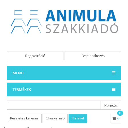
Regisztráció
Bejelentkezés
MENÜ
TERMÉKEK
Keresés
0
Részletes keresés
Okoskereső
Hírlevél