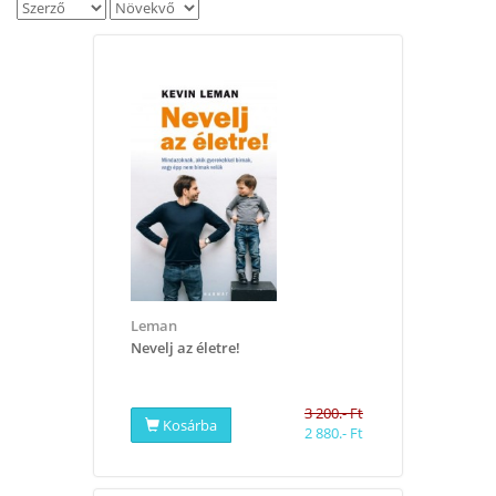
Leman
​Nevelj az életre!
3 200.- Ft
Kosárba
2 880.- Ft