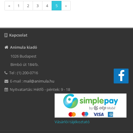
«
1
2
3
4
5
»
Kapcsolat
Animula kiadó
1026 Budapest
Bimbó út 184/b.
Tel : (1) 200-0716
E-mail :
mail@animula.hu
Nyitvatartás: Hétfő - péntek: 9 - 18
Vásárlói tájékoztató