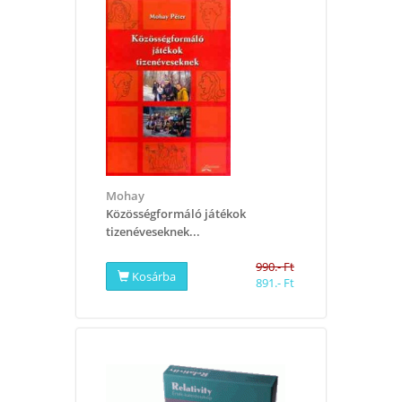
Mohay
Közösségformáló játékok
tizenéveseknek...
990.- Ft
Kosárba
891.- Ft