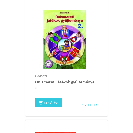
Gönczi
​Önismereti játékok gyűjteménye
2....
Kosárba
1 700.- Ft