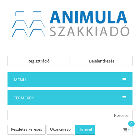
Regisztráció
Bejelentkezés
MENÜ
TERMÉKEK
Keresés
0
Részletes keresés
Okoskereső
Hírlevél