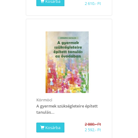
Kosárba
2 610.- Ft
Körmöci
A gyermek szükségleteire épített
tanulás...
2 880.- Ft
Kosárba
2 592.- Ft