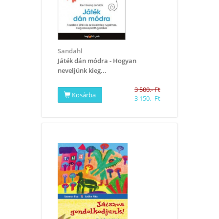
Sandahl
​Játék dán módra - Hogyan
neveljünk kieg...
3 500.- Ft
Kosárba
3 150.- Ft