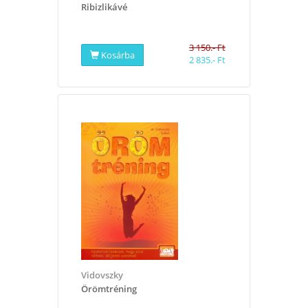
Ribizlikávé
3 150.- Ft
Kosárba
2 835.- Ft
Vidovszky
Örömtréning