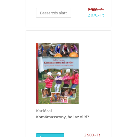
2 300.- Ft
Beszerzés alatt
2 070.- Ft
​Karlócai
Komámasszony, hol az olló?
2 900.- Ft