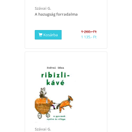
Szávai G.
A hazugság forradalma
1 260.- Ft
Kosárba
1 135.- Ft
Szávai G.