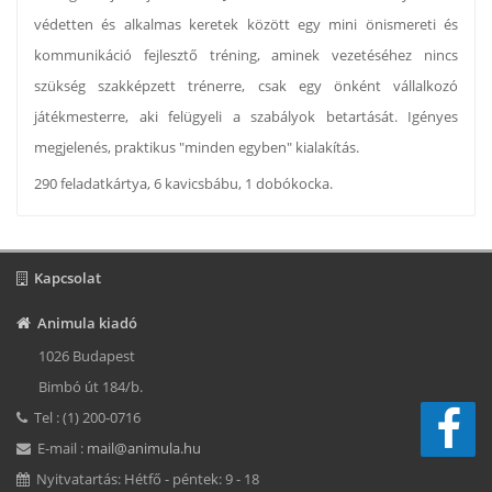
védetten és alkalmas keretek között egy mini önismereti és
kommunikáció fejlesztő tréning, aminek vezetéséhez nincs
szükség szakképzett trénerre, csak egy önként vállalkozó
játékmesterre, aki felügyeli a szabályok betartását. Igényes
megjelenés, praktikus "minden egyben" kialakítás.
290 feladatkártya, 6 kavicsbábu, 1 dobókocka.
Kapcsolat
Animula kiadó
1026 Budapest
Bimbó út 184/b.
Tel : (1) 200-0716
E-mail :
mail@animula.hu
Nyitvatartás: Hétfő - péntek: 9 - 18