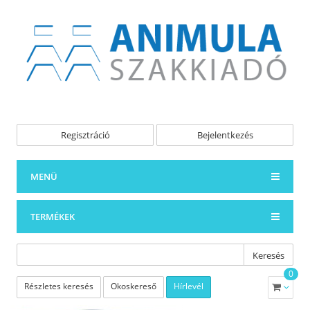
Regisztráció
Bejelentkezés
MENÜ
TERMÉKEK
Keresés
0
Részletes keresés
Okoskereső
Hírlevél