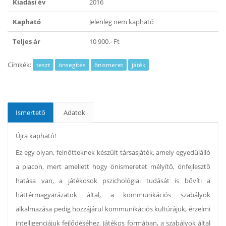
Kiadási év
2016
Kapható
Jelenleg nem kapható
Teljes ár
10 900.- Ft
Címkék:
teszt
önsegítés
önismeret
játék
Ismertető
Adatok
Újra kapható!
Ez egy olyan, felnőtteknek készült társasjáték, amely egyedülálló
a piacon, mert amellett hogy önismeretet mélyítő, önfejlesztő
hatása van, a játékosok pszichológiai tudását is bővíti a
háttérmagyarázatok által, a kommunikációs szabályok
alkalmazása pedig hozzájárul kommunikációs kultúrájuk, érzelmi
intelligenciájuk fejlődéséhez. Játékos formában, a szabályok által