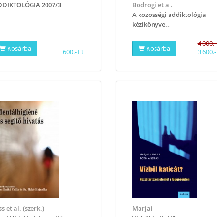
DDIKTOLÓGIA 2007/3
Bodrogi et al.
A közösségi addiktológia
kézikönyve...
4 000.-
Kosárba
Kosárba
600.- Ft
3 600.-
ss et al. (szerk.)
Marjai