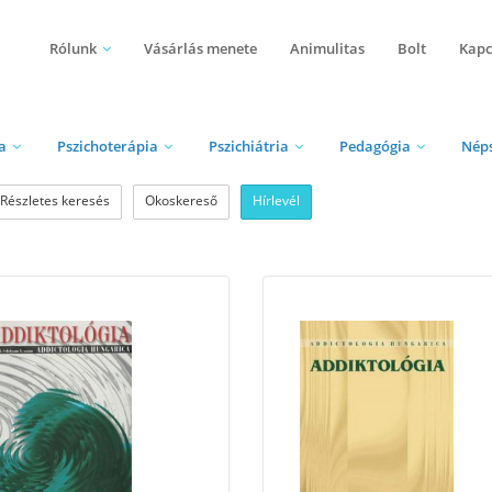
Rólunk
Vásárlás menete
Animulitas
Bolt
Kapc
a
Pszichoterápia
Pszichiátria
Pedagógia
Nép
Részletes keresés
Okoskereső
Hírlevél