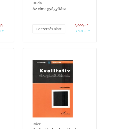
Buda
Az elme gyógyítása
 Ft
3 990.- Ft
Beszerzés alatt
 Ft
3 591.- Ft
Rácz