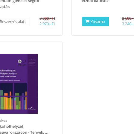
ntálhigiéné és segítő
​Vízből katicát?
vatás
3 300.- Ft
3 600.-
Beszerzés alatt
Kosárba
2 970.- Ft
3 240.-
lekes
koholhelyzet
gyarországon - Tények, ...