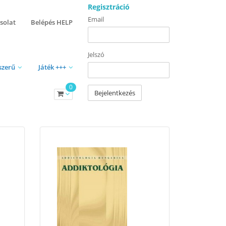
Regisztráció
Email
solat
Belépés HELP
Jelszó
szerű
Játék +++
0
Bejelentkezés