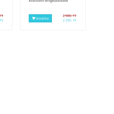
Kvalitatív drogkutatások
 Ft
2 500.- Ft
Kosárba
 Ft
2 250.- Ft