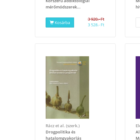
Korszerű addiktológiai
Me
mérőmódszerek...
hi
3 920.- Ft
Kosárba
3 528.- Ft
Rácz et al. (szerk.)
​E
Drogpolitika és
Al
hatalomgyakorlás
Ma