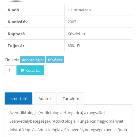
Kiadó
L'Harmattan
Kiadási év
2007
Kapható
Készleten
Teljes ár
600.- Ft
Címkék:
addiktológia
folyóirat
Kosárba
Ismertető
Adatok
Tartalom
Az Addiktológia (Addictologia Hungarica) a megszűnt
Szenvedélybetegségek (Addictologia Hungarica) hagyományait
folytató lap. Az Addiktológia a Szenvedélybetegségekben, a Buda