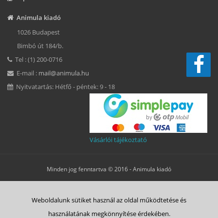
Animula kiadó
1026 Budapest
Bimbó út 184/b.
Tel : (1) 200-0716
E-mail :
mail@animula.hu
Nyitvatartás: Hétfő - péntek: 9 - 18
Vásárlói tájékoztató
Minden jog fenntartva © 2016 -
Animula kiadó
Süti beállítások
Weboldalunk sütiket használ az oldal működtetése és
ÁSZF
Adatkezelési tájékoztató
Süti tájékoztató
Szerzői jog
használatának megkönnyítése érdekében.