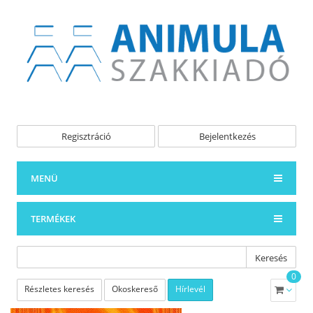
Regisztráció
Bejelentkezés
MENÜ
TERMÉKEK
Keresés
0
Részletes keresés
Okoskereső
Hírlevél