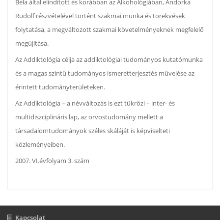
Béla által elindított és korábban az Alkohológiában, Andorka
Rudolf részvételével történt szakmai munka és törekvések
folytatása, a megváltozott szakmai követelményeknek megfelelő
megújítása.
Az Addiktológia célja az addiktológiai tudományos kutatómunka
és a magas szintű tudományos ismeretterjesztés művelése az
érintett tudományterületeken.
Az Addiktológia – a névváltozás is ezt tükrözi – inter- és
multidiszciplináris lap, az orvostudomány mellett a
társadalomtudományok széles skáláját is képviselteti
közleményeiben.
2007. VI.évfolyam 3. szám
Kapcsolat