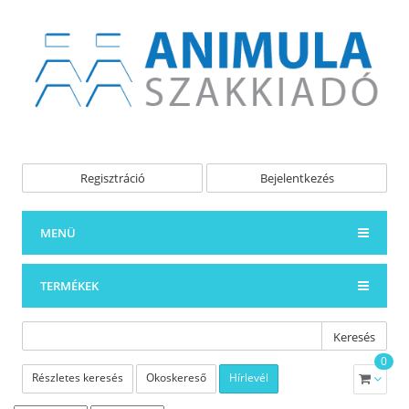
Regisztráció
Bejelentkezés
MENÜ
TERMÉKEK
Keresés
0
Részletes keresés
Okoskereső
Hírlevél