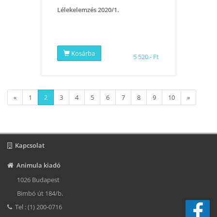
Lélekelemzés 2020/1.
Kosárba
5 520.- Ft
«
1
2
3
4
5
6
7
8
9
10
»
Kapcsolat
Animula kiadó
1026 Budapest
Bimbó út 184/b.
Tel : (1) 200-0716