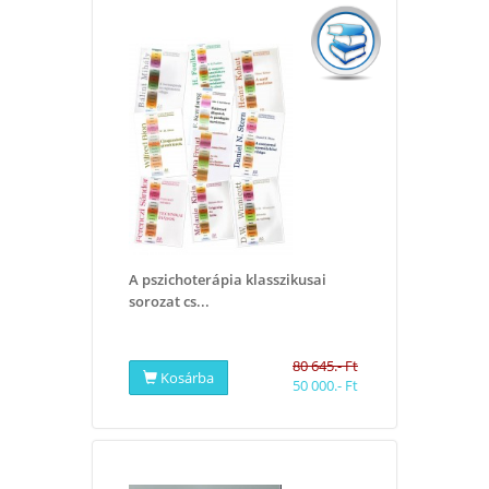
A pszichoterápia klasszikusai
sorozat cs...
80 645.- Ft
Kosárba
50 000.- Ft