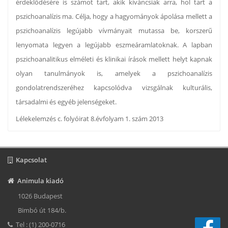
érdeklődésére is számot tart, akik kíváncsiak arra, hol tart a
pszichoanalízis ma. Célja, hogy a hagyományok ápolása mellett a
pszichoanalízis legújabb vívmányait mutassa be, korszerű
lenyomata legyen a legújabb eszmeáramlatoknak. A lapban
pszichoanalitikus elméleti és klinikai írások mellett helyt kapnak
olyan tanulmányok is, amelyek a pszichoanalízis
gondolatrendszeréhez kapcsolódva vizsgálnak kulturális,
társadalmi és egyéb jelenségeket.
Lélekelemzés c. folyóirat 8.évfolyam 1. szám 2013
Kapcsolat
Animula kiadó
1026 Budapest
Bimbó út 184/b.
Tel : (1) 200-0716