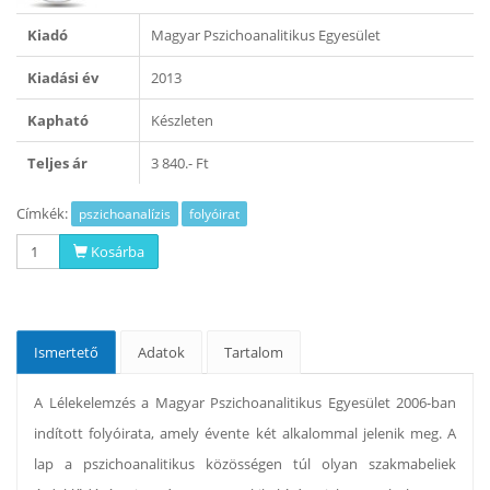
Kiadó
Magyar Pszichoanalitikus Egyesület
Kiadási év
2013
Kapható
Készleten
Teljes ár
3 840.- Ft
Címkék:
pszichoanalízis
folyóirat
Kosárba
Ismertető
Adatok
Tartalom
A Lélekelemzés a Magyar Pszichoanalitikus Egyesület 2006-ban
indított folyóirata, amely évente két alkalommal jelenik meg. A
lap a pszichoanalitikus közösségen túl olyan szakmabeliek