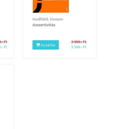
Hadfield; Hasson
Asszertivitás
.- Ft
3 999.- Ft
Kosárba
.- Ft
3 599.- Ft