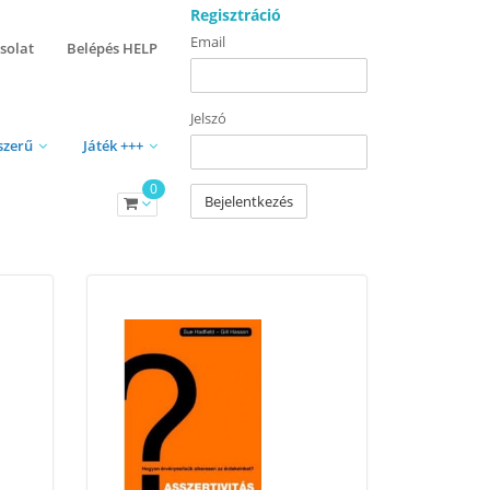
Regisztráció
Email
solat
Belépés HELP
Jelszó
szerű
Játék +++
0
Bejelentkezés