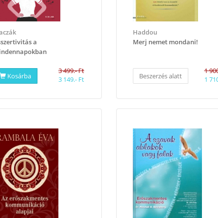
aczák
Haddou
sszertivitás a
Merj nemet mondani!
indennapokban
3 499.- Ft
1 900
Kosárba
Beszerzés alatt
3 149.- Ft
1 710