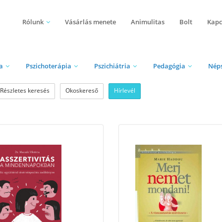
Rólunk
Vásárlás menete
Animulitas
Bolt
Kapc
a
Pszichoterápia
Pszichiátria
Pedagógia
Nép
Részletes keresés
Okoskereső
Hírlevél