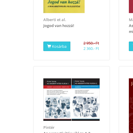
Alberti et al.
M
Jogod van hozzá!
​A
m
2 950.- Ft
Kosárba
2 360.- Ft
Pintér