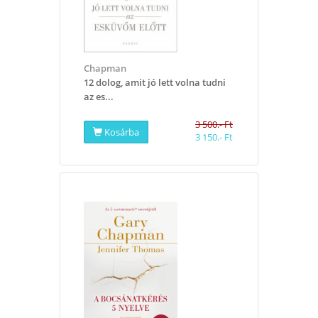
Chapman
12 dolog, amit jó lett volna tudni
az es...
3 500.- Ft
Kosárba
3 150.- Ft