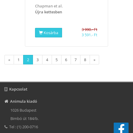
Chapman et al.
Újra kettesben
3 990.- Ft
Kosárba
3 591.- Ft
«
1
2
3
4
5
6
7
8
»
Kapcsolat
Animula kiadó
1026 Budapest
Bimbó út 184/b.
Tel : (1) 200-0716