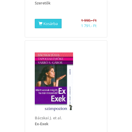
Szeretők
1 990.- Ft
Kosárba
1 791.- Ft
Bácskai J. et al.
Ex-Exek