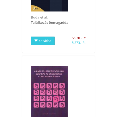
Buda et al.
Találkozás önmagaddal
5 970.- Ft
Kosárba
5 373.- Ft