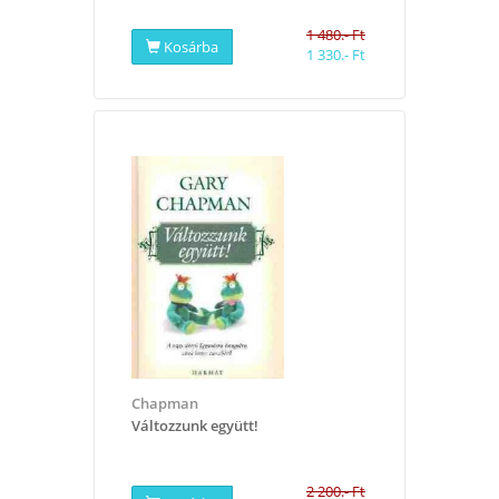
1 480.- Ft
Kosárba
1 330.- Ft
Chapman
Változzunk együtt!
2 200.- Ft