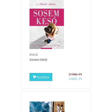
Belső
​Sosem késő
3 150.- Ft
Kosárba
2 835.- Ft