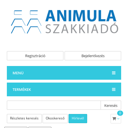
Regisztráció
Bejelentkezés
MENÜ
TERMÉKEK
Keresés
0
Részletes keresés
Okoskereső
Hírlevél