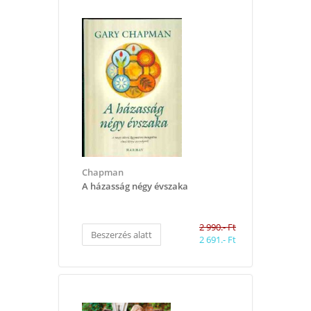
Chapman
A házasság négy évszaka
2 990.- Ft
Beszerzés alatt
2 691.- Ft