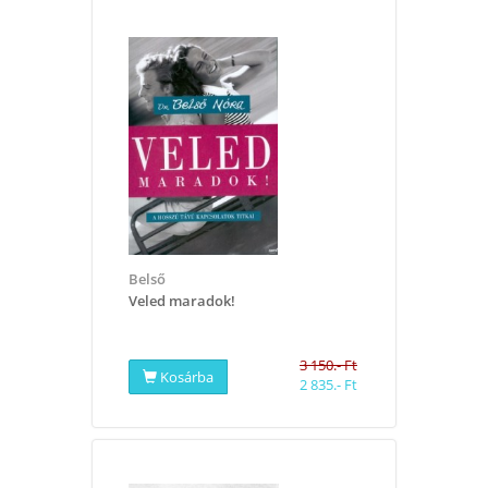
Belső
Veled maradok!
3 150.- Ft
Kosárba
2 835.- Ft