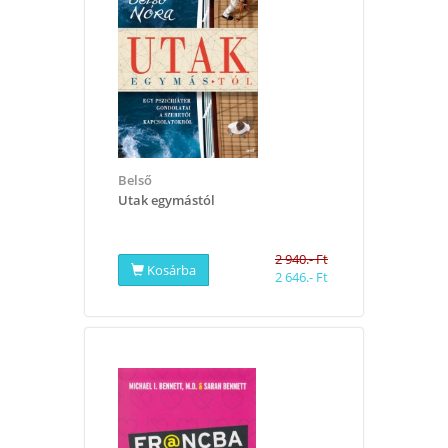
Belső
Utak egymástól
2 940.- Ft
Kosárba
2 646.- Ft