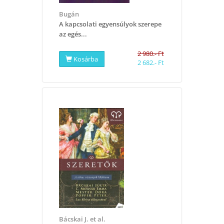
Bugán
A kapcsolati egyensúlyok szerepe
az egés...
2 980.- Ft
Kosárba
2 682.- Ft
Bácskai J. et al.