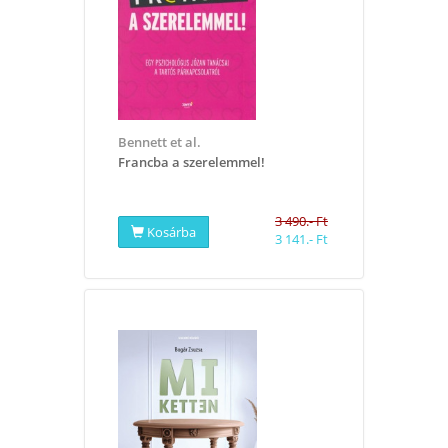
Bennett et al.
​Francba a szerelemmel!
3 490.- Ft
Kosárba
3 141.- Ft