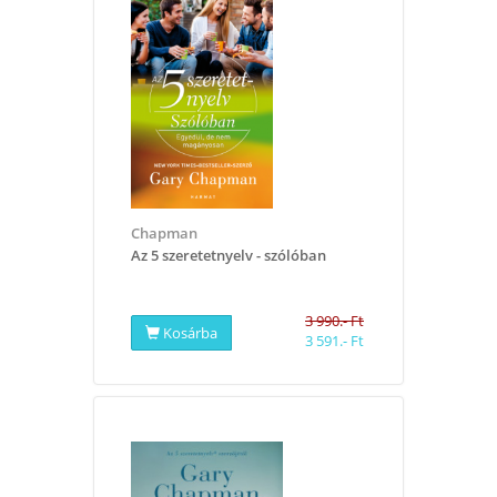
Chapman
Az 5 szeretetnyelv - szólóban
3 990.- Ft
Kosárba
3 591.- Ft