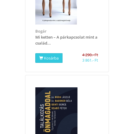
Bogár
Mi ketten – A párkapcsolat mint a
család...
4 290.- Ft
Kosárba
3 861.- Ft