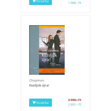
Kosárba
1 980.- Ft
Chapman
Kezdjük újra!
2 990.- Ft
Kosárba
2 691.- Ft