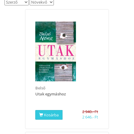
Belső
Utak egymáshoz
2 940.- Ft
Kosárba
2 646.- Ft