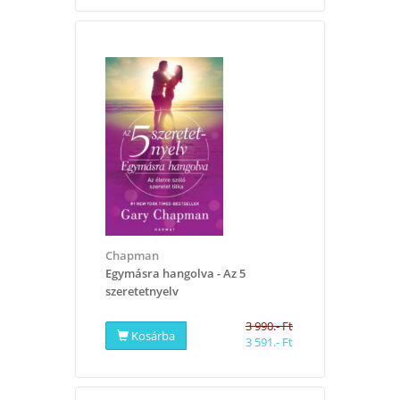
Chapman
Egymásra hangolva - Az 5
szeretetnyelv
3 990.- Ft
Kosárba
3 591.- Ft