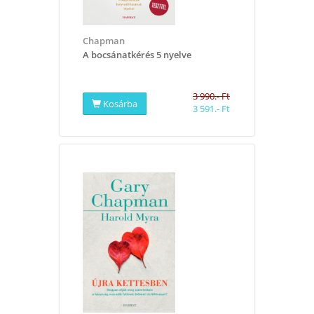
Chapman
A bocsánatkérés 5 nyelve
3 990.- Ft
Kosárba
3 591.- Ft