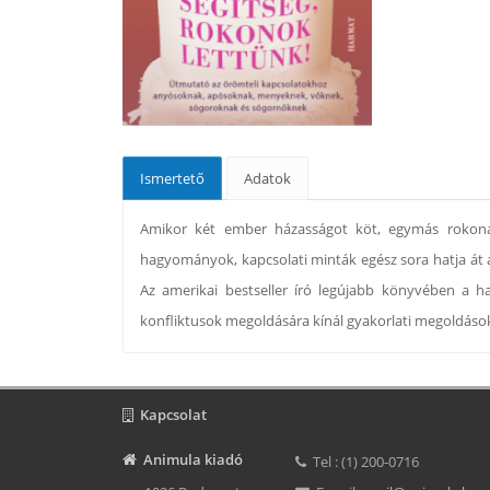
Ismertető
Adatok
Amikor két ember házasságot köt, egymás rokonai
hagyományok, kapcsolati minták egész sora hatja át 
Az amerikai bestseller író legújabb könyvében a ha
konfliktusok megoldására kínál gyakorlati megoldáso
Kapcsolat
Animula kiadó
Tel : (1) 200-0716