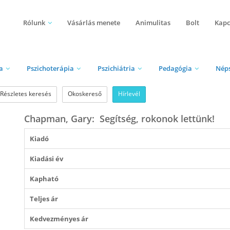
Rólunk
Vásárlás menete
Animulitas
Bolt
Kapc
a
Pszichoterápia
Pszichiátria
Pedagógia
Nép
Részletes keresés
Okoskereső
Hírlevél
Chapman, Gary: Segítség, rokonok lettünk!
Kiadó
Kiadási év
Kapható
Teljes ár
Kedvezményes ár