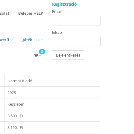
Regisztráció
Email
solat
Belépés HELP
Jelszó
szerű
Játék +++
0
Bejelentkezés
Harmat Kiadó
2023
Készleten
3 500.- Ft
3 150.- Ft