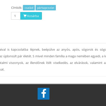
Címkék:
család
párkapcsolat
Kosárba
val is kapcsolatba lépnek, beépülve az anyós, após, sógorok és sógor
az újdonsült pár életét. S mivel minden família a maga nemében egyedi, a 
talmi viszonyok, az illendőnek ítélt viselkedés, az elvárások, valamint
kat.