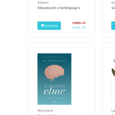
Gilbert
Gr
​Rábukkanni a boldogságra
​G
3 900.- Ft
Kosárba
3 510.- Ft
Marchant
La