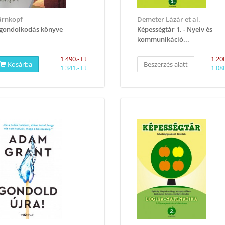
ärnkopf
Demeter Lázár et al.
gondolkodás könyve
Képességtár 1. - Nyelv és
kommunikáció...
1 490.- Ft
1 200
Kosárba
Beszerzés alatt
1 341.- Ft
1 080