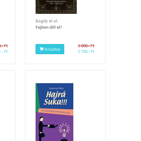
Bagdy et al.
Fejben dől el?
.- Ft
3 000.- Ft
Kosárba
.- Ft
2 700.- Ft