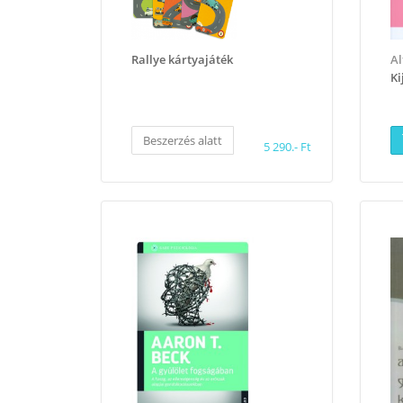
Rallye kártyajáték
Al
Ki
Beszerzés alatt
5 290.- Ft