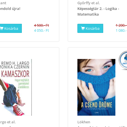
ant
Győrffy et al.
ondold újra!
Képességtár 2. - Logika -
Matematika
4 500.- Ft
1 200.-
Kosárba
Kosárba
4 050.- Ft
1 080.-
rgo et al.
Lökhen