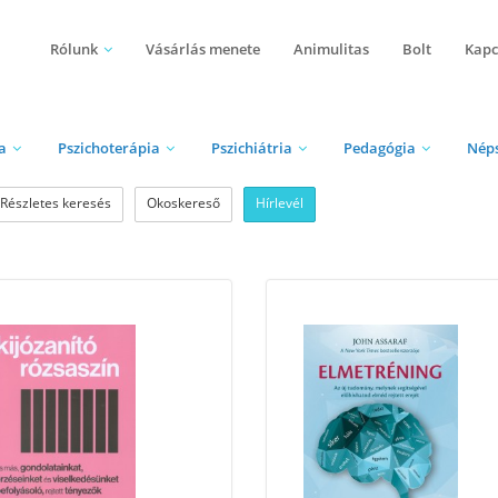
Rólunk
Vásárlás menete
Animulitas
Bolt
Kapc
a
Pszichoterápia
Pszichiátria
Pedagógia
Nép
Részletes keresés
Okoskereső
Hírlevél