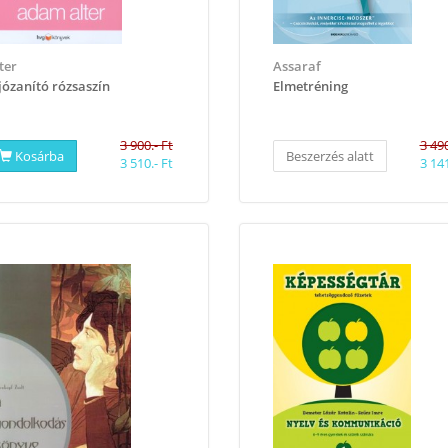
ter
Assaraf
józanító rózsaszín
Elmetréning
3 900.- Ft
3 490
Kosárba
Beszerzés alatt
3 510.- Ft
3 141