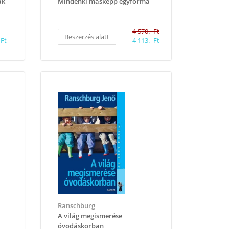
ak
Mindenki másképp egyforma
4 570.- Ft
Beszerzés alatt
 Ft
4 113.- Ft
Ranschburg
A világ megismerése
óvodáskorban