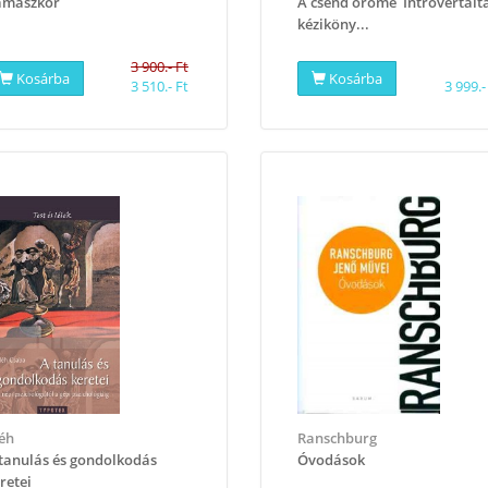
amaszkor
​A csend öröme  Introvertált
kéziköny...
3 900.- Ft
Kosárba
Kosárba
3 510.- Ft
3 999.-
éh
Ranschburg
 tanulás és gondolkodás
Óvodások
retei