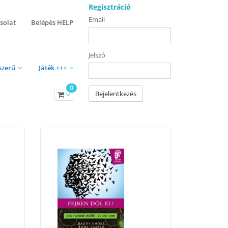
Regisztráció
Email
solat
Belépés HELP
Jelszó
szerű
Játék +++
0
Bejelentkezés