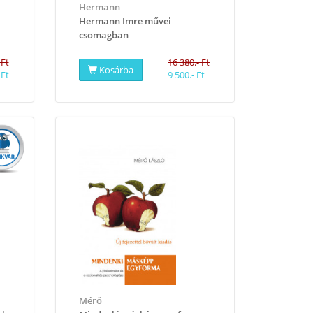
Hermann
Hermann Imre művei
csomagban
 Ft
16 380.- Ft
Kosárba
 Ft
9 500.- Ft
Mérő