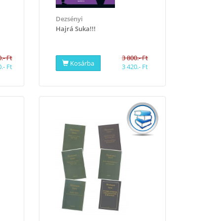
Dezsényi
​Hajrá Suka!!!
.- Ft
3 800.- Ft
Kosárba
.- Ft
3 420.- Ft