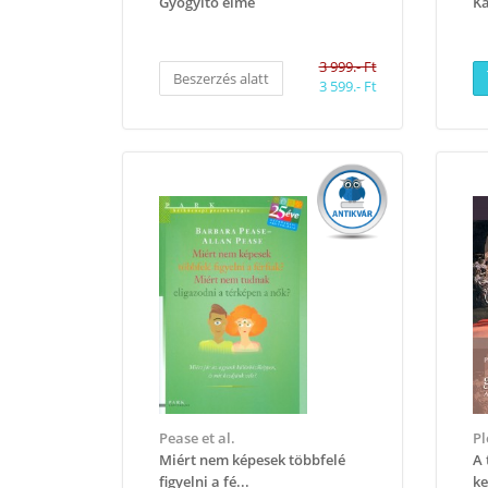
Gyógyító elme
K
3 999.- Ft
Beszerzés alatt
3 599.- Ft
Pease et al.
Pl
Miért nem képesek többfelé
​A
figyelni a fé...
ke