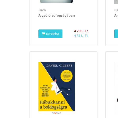
Beck
B
A gyűlölet fogságában
A 
4 790.- Ft
Kosárba
4 311.- Ft